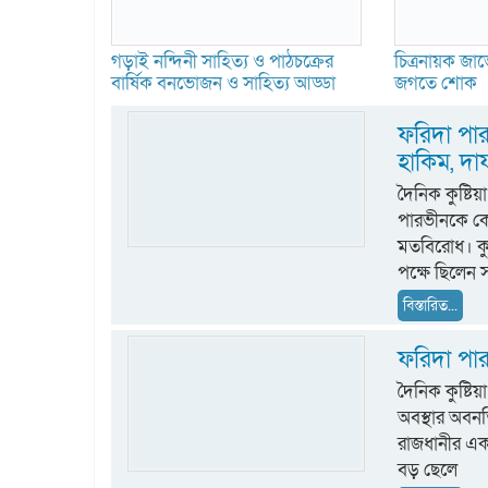
গড়াই নন্দিনী সাহিত্য ও পাঠচক্রের
চিত্রনায়ক জাভে
বার্ষিক বনভোজন ও সাহিত্য আড্ডা
জগতে শোক
ফরিদা পার
হাকিম, দা
দৈনিক কুষ্টি
পারভীনকে কো
মতবিরোধ। কুষ
পক্ষে ছিলেন স
বিস্তারিত...
ফরিদা পার
দৈনিক কুষ্টি
অবস্থার অবনত
রাজধানীর এক
বড় ছেলে