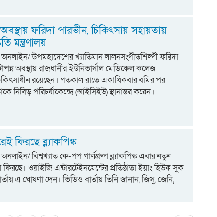
 অবস্থায় ফরিদা পারভীন, চিকিৎসায় সহায়তায়
কৃতি মন্ত্রণালয়
িয়া অনলাইন/ উপমহাদেশের খ্যাতিমান লালনসংগীতশিল্পী ফরিদা
াপন্ন অবস্থায় রাজধানীর ইউনিভার্সাল মেডিকেল কলেজ
িকিৎসাধীন রয়েছেন। গতকাল রাতে একাধিকবার বমির পর
কে নিবিড় পরিচর্যাকেন্দ্রে (আইসিইউ) স্থানান্তর করেন।
েই ফিরছে ব্ল্যাকপিঙ্ক
া অনলাইন/ বিশ্বখ্যাত কে-পপ গার্লগ্রুপ ব্ল্যাকপিঙ্ক এবার নতুন
ে ফিরছে। ওয়াইজি এন্টারটেইনমেন্টের প্রতিষ্ঠাতা ইয়াং হিউক সুক
্তায় এ ঘোষণা দেন। ভিডিও বার্তায় তিনি জানান, জিসু, জেনি,