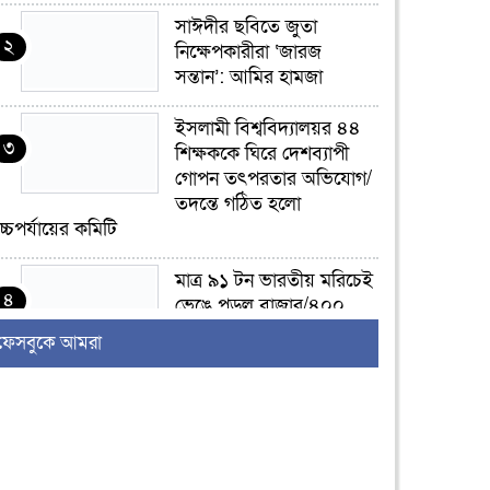
সাঈদীর ছবিতে জুতা
২
নিক্ষেপকারীরা ‘জারজ
সন্তান’: আমির হামজা
ইসলামী বিশ্ববিদ্যালয়র ৪৪
৩
শিক্ষককে ঘিরে দেশব্যাপী
গোপন তৎপরতার অভিযোগ/
তদন্তে গঠিত হলো
চ্চপর্যায়ের কমিটি
মাত্র ৯১ টন ভারতীয় মরিচেই
৪
ভেঙে পড়ল বাজার/৪০০
টাকা কেজি দাম কে ধরে
ফেসবুকে আমরা
েখেছিল?
জুলাই আন্দোলন ছিল
৫
সম্মিলিত, লক্ষ্য হওয়া উচিত
ঐক্য ও রাষ্ট্রগঠন