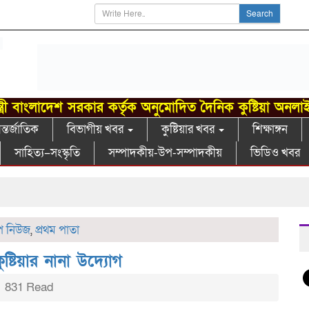
Search
্ত্রী বাংলাদেশ সরকার কর্তৃক অনুমোদিত দৈনিক কুষ্টিয়া অনলা
্তর্জাতিক
বিভাগীয় খবর
কুষ্টিয়ার খবর
শিক্ষাঙ্গন
সাহিত্য–সংস্কৃতি
সম্পাদকীয়-উপ-সম্পাদকীয়
ভিডিও খবর
প নিউজ
,
প্রথম পাতা
ষ্টিয়ার নানা উদ্যোগ
831 Read