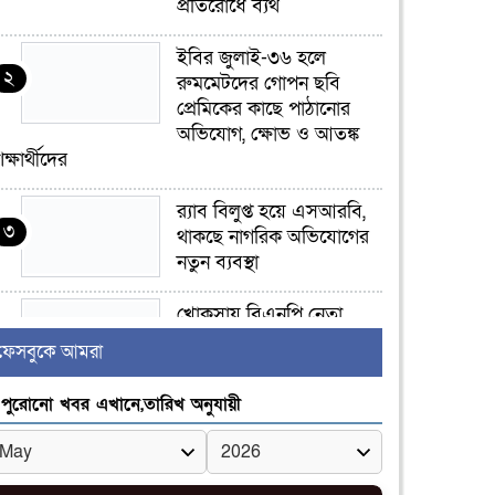
প্রতিরোধে ব্যর্থ
ইবির জুলাই-৩৬ হলে
২
রুমমেটদের গোপন ছবি
প্রেমিকের কাছে পাঠানোর
অভিযোগ, ক্ষোভ ও আতঙ্ক
িক্ষার্থীদের
র‍্যাব বিলুপ্ত হয়ে এসআরবি,
৩
থাকছে নাগরিক অভিযোগের
নতুন ব্যবস্থা
খোকসায় বিএনপি নেতা
৪
নাফিজ আহমেদ রাজুর ওপর
ফেসবুকে আমরা
সশস্ত্র হামলা, গুরুতর আহত
পুরোনো খবর এখানে,তারিখ অনুযায়ী
সাঈদীর ছবিতে জুতা
৫
নিক্ষেপকারীরা ‘জারজ
সন্তান’: আমির হামজা