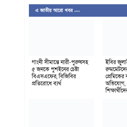
এ জাতীয় আরো খবর ....
গাংনী সীমান্তে নারী-পুরুষসহ
ইবির জুল
৫ জনকে পুশইনের চেষ্টা
রুমমেটদে
বিএসএফের, বিজিবির
প্রেমিকের
প্রতিরোধে ব্যর্থ
অভিযোগ, 
শিক্ষার্থীদে