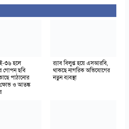
াই-৩৬ হলে
র‍্যাব বিলুপ্ত হয়ে এসআরবি,
র গোপন ছবি
থাকছে নাগরিক অভিযোগের
 কাছে পাঠানোর
নতুন ব্যবস্থা
ক্ষোভ ও আতঙ্ক
র