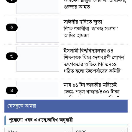
আহমেদ রাজুর ওপর সশস্ত্র হামলা,
গুরুতর আহত
সাঈদীর ছবিতে জুতা
২
নিক্ষেপকারীরা ‘জারজ সন্তান’:
আমির হামজা
ইসলামী বিশ্ববিদ্যালয়র ৪৪
৩
শিক্ষককে ঘিরে দেশব্যাপী গোপন
তৎপরতার অভিযোগ/ তদন্তে
গঠিত হলো উচ্চপর্যায়ের কমিটি
মাত্র ৯১ টন ভারতীয় মরিচেই
৪
ভেঙে পড়ল বাজার/৪০০ টাকা
কেজি দাম কে ধরে রেখেছিল?
ফেসবুকে আমরা
জুলাই আন্দোলন ছিল সম্মিলিত,
৫
লক্ষ্য হওয়া উচিত ঐক্য ও
পুরোনো খবর এখানে,তারিখ অনুযায়ী
রাষ্ট্রগঠন