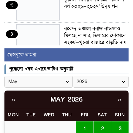
৩
বর্ষ ২০২৬–২০২৭’ উদ্‌যাপন
বরেন্দ্র অঞ্চলে বরাদ্দ বাড়লেও
৪
মিলছে না সার, ডিলারের দোকানে
সংকট—খুচরা বাজারে বাড়তি দাম
ফেসবুকে আমরা
গাংনীতে মাটি খুঁড়তেই মিলল ১০
৫
ল্যান্ডমাইন, ৫ টুলবক্স; এলাকায়
পুরোনো খবর এখানে,তারিখ অনুযায়ী
চাঞ্চল্য
গাংনী সীমান্তে নারী-পুরুষসহ ৫
৬
জনকে পুশইনের চেষ্টা
MAY 2026
«
»
বিএসএফের, বিজিবির প্রতিরোধে
ব্যর্থ
MON
TUE
WED
THU
FRI
SAT
SUN
ইবির জুলাই-৩৬ হলে
৭
রুমমেটদের গোপন ছবি প্রেমিকের
1
2
3