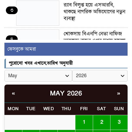
র‍্যাব বিলুপ্ত হয়ে এসআরবি,
৩
থাকছে নাগরিক অভিযোগের নতুন
ব্যবস্থা
খোকসায় বিএনপি নেতা নাফিজ
৪
আহমেদ রাজুর ওপর সশস্ত্র হামলা,
গুরুতর আহত
ফেসবুকে আমরা
সাঈদীর ছবিতে জুতা
পুরোনো খবর এখানে,তারিখ অনুযায়ী
৫
নিক্ষেপকারীরা ‘জারজ সন্তান’:
আমির হামজা
ইসলামী বিশ্ববিদ্যালয়র ৪৪
MAY 2026
«
»
৬
শিক্ষককে ঘিরে দেশব্যাপী গোপন
তৎপরতার অভিযোগ/ তদন্তে
MON
TUE
WED
THU
FRI
SAT
SUN
গঠিত হলো উচ্চপর্যায়ের কমিটি
1
2
3
মাত্র ৯১ টন ভারতীয় মরিচেই
৭