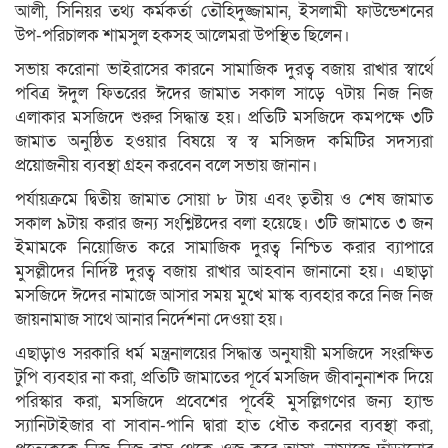
আলী, সিনিয়র তথ্য কর্মকর্তা তৌহিদুজ্জামান, ইসলামী ফাউন্ডেশনের
উপ-পরিচালক শামসুল হকসহ আলেমরা উপস্থিত ছিলেন।
সভায় করোনা ভাইরাসের কারনে সামাজিক দুরত্ব বজায় রাখার স্বার্থে
পবিত্র ঈদুল ফিতরের ঈদের জামাত সকাল সাড়ে ৭টায় নিজ নিজ
এলাকার মসজিদে শুরুর সিদ্ধান্ত হয়। প্রতিটি মসজিদে কমপক্ষে ৩টি
জামাত অনুষ্ঠিত হওয়ার বিষয়ে স্ব স্ব মসিজদ কমিটির সদস্যরা
প্রয়োজনীয় ব্যবস্থা গ্রহন করবেন বলে সভায় জানান।
পর্যায়ক্রমে দ্বিতীয় জামাত সোয়া ৮ টায় এবং তৃতীয় ও শেষ জামাত
সকাল ৯টায় করার জন্য সংশ্লিষ্টদের বলা হয়েছে। ৩টি জামাতে ৩ জন
ইমামকে নিয়োজিত করে সামাজিক দুরত্ব নিশ্চিত করার ব্যাপারে
মুসল্লীদের নির্দিষ্ট দুরত্ব বজায় রাখার আহবান জানানো হয়। এছাড়া
মসজিদে ঈদের নামাজে আসার সময় মুখে মাস্ক ব্যবহার করে নিজ নিজ
জায়নামাজ সাথে আনার নির্দেশনা দেওয়া হয়।
এছাড়াও সরকারি ধর্ম মন্ত্রনালয়ের সিদ্ধান্ত অনুযায়ী মসজিদে সংরক্ষিত
টুপি ব্যবহার না করা, প্রতিটি জামাতের পূর্বে মসজিদ জীবানুনাশক দিয়ে
পরিস্কার করা, মসজিদে প্রবেশের পূর্বেই মুসল্লিগণের জন্য হ্যান্ড
স্যানিটাইজার বা সাবান-পানি দ্বারা হাত ধৌত করনের ব্যবস্থা করা,