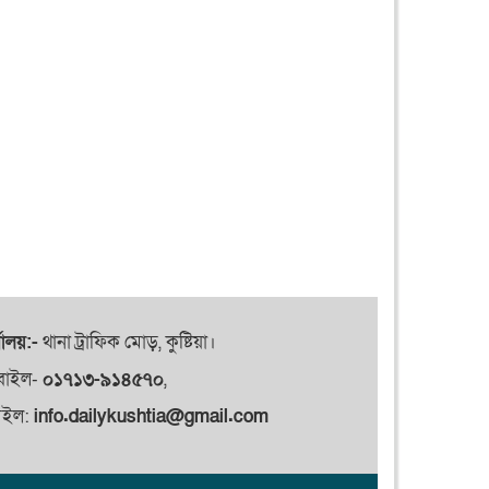
যালয়:-
থানা ট্রাফিক মোড়, কুষ্টিয়া।
বাইল-
০১৭১৩-৯১৪৫৭০
,
েইল:
info.dailykushtia@gmail.com