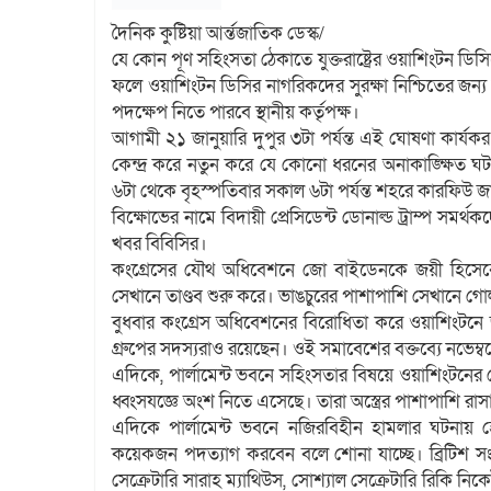
দৈনিক কুষ্টিয়া আর্ন্তজাতিক ডেস্ক/
যে কোন পূণ সহিংসতা ঠেকাতে যুক্তরাষ্ট্রের ওয়াশিংটন ডি
ফলে ওয়াশিংটন ডিসির নাগরিকদের সুরক্ষা নিশ্চিতের জন্য 
পদক্ষেপ নিতে পারবে স্থানীয় কর্তৃপক্ষ।
আগামী ২১ জানুয়ারি দুপুর ৩টা পর্যন্ত এই ঘোষণা কার্
কেন্দ্র করে নতুন করে যে কোনো ধরনের অনাকাঙ্ক্ষিত ঘটনা
৬টা থেকে বৃহস্পতিবার সকাল ৬টা পর্যন্ত শহরে কারফিউ জ
বিক্ষোভের নামে বিদায়ী প্রেসিডেন্ট ডোনাল্ড ট্রাম্প সমর্
খবর বিবিসির।
কংগ্রেসের যৌথ অধিবেশনে জো বাইডেনকে জয়ী হিসেবে ঘোষ
সেখানে তাণ্ডব শুরু করে। ভাঙচুরের পাশাপাশি সেখানে গ
বুধবার কংগ্রেস অধিবেশনের বিরোধিতা করে ওয়াশিংটনে জড়
গ্রুপের সদস্যরাও রয়েছেন। ওই সমাবেশের বক্তব্যে নভেম্বর
এদিকে, পার্লামেন্ট ভবনে সহিংসতার বিষয়ে ওয়াশিংটনের 
ধ্বংসযজ্ঞে অংশ নিতে এসেছে। তারা অস্ত্রের পাশাপাশি রা
এদিকে পার্লামেন্ট ভবনে নজিরবিহীন হামলার ঘটনায়
কয়েকজন পদত্যাগ করবেন বলে শোনা যাচ্ছে। ব্রিটিশ সংব
সেক্রেটারি সারাহ ম্যাথিউস, সোশ্যাল সেক্রেটারি রিকি নিকেট