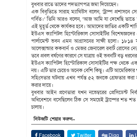
বুধবার রাতে তাদের পদত্যাগপত্র জমা দিয়েছেন।
এক বিবৃতিতে সারাহ ম্যাথিউস বলেন, ‘ট্রাম্প প্রশাসন
গর্বিত।’ তিনি আরও বলেন, ‘আজ আমি যা দেখেছি তাতে আ
এই মুহূর্ত থেকে কার্যকর হবে। আমাদের জাতির একটি শান্তিপূ
ইউএস ক্যাপিটল হিস্টোরিকাল সোসাইটির বিশেষজ্ঞদের দেওয়
পার্লামেন্ট ভবন এমন আগ্রাসনের সাক্ষী হলো। ১৮১৪ 
আলেক্সান্ডার ককবার্ন ও মেজর জেনারেল রবার্ট রোসের নেতৃ
তবে প্রবল বর্ষণের কারণে সে যাত্রায় ওই ভবনটি বড় ধরনের
ইউএস ক্যাপিটল হিস্টোরিকাল সোসাইটির পক্ষ থেকে এক ব
নয়। এটি তার চেয়েও অনেক বেশি কিছু। এটি আমেরিকার গণত
সহিংসতার ঘটনায় এখন পর্যন্ত ৫২ জনকে গ্রেফতার করা 
করার দায়ে।
বুধবার আইন প্রণেতারা যখন নভেম্বরের প্রেসিডেন্ট ন
অধিবেশনে বসেছিলেন ঠিক সে সময়েই ট্রাম্পের শত শত 
চালায়।
নিউজটি শেয়ার করুন..
Facebook
Twitter
Digg
L