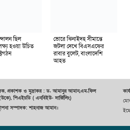
্দোলন ছিল
ভোরে ঝিনাইদহ সীমান্তে
লক্ষ্য হওয়া উচিত
জটলা দেখে বিএসএফের
ট্রগঠন
রাবার বুলেট, বাংলাদেশি
আহত
াদক,
প্রকাশক
ও
মুদ্রাকর
: ড. আমানুর আমান,
এম.ফিল
কার্
কে), পিএইচডি ( এনবিইউ- দার্জিলিং)
মো
্থাপনা সম্পাদক: শাহনাজ আমান।
ইম