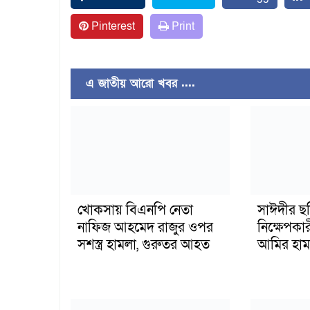
Pinterest
Print
এ জাতীয় আরো খবর ....
খোকসায় বিএনপি নেতা
সাঈদীর ছ
নাফিজ আহমেদ রাজুর ওপর
নিক্ষেপকার
সশস্ত্র হামলা, গুরুতর আহত
আমির হাম