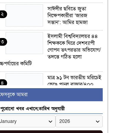
সাঈদীর ছবিতে জুতা
২
নিক্ষেপকারীরা ‘জারজ
সন্তান’: আমির হামজা
ইসলামী বিশ্ববিদ্যালয়র ৪৪
৩
শিক্ষককে ঘিরে দেশব্যাপী
গোপন তৎপরতার অভিযোগ/
তদন্তে গঠিত হলো
চ্চপর্যায়ের কমিটি
মাত্র ৯১ টন ভারতীয় মরিচেই
৪
ভেঙে পড়ল বাজার/৪০০
টাকা কেজি দাম কে ধরে
ফেসবুকে আমরা
েখেছিল?
পুরোনো খবর এখানে,তারিখ অনুযায়ী
জুলাই আন্দোলন ছিল
৫
সম্মিলিত, লক্ষ্য হওয়া উচিত
ঐক্য ও রাষ্ট্রগঠন