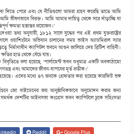
ে সেবা দিতে পেরে এবং যে নীতিগুলো আমরা গ্রহণ করেছি তাতে আমি
মি ভীষণভাবে বিরক্ত। আমি আমার দায়িত্ব থেকে সরে দাঁড়াচ্ছি যা
র্ণ ক্ষমতা হস্তান্তর প্রয়োজন।’
া তথ্য অনুযায়ী, ১৮১২ সালে যুদ্ধের পর এই প্রথম যুক্তরাষ্ট্রের
সালে ওয়াশিংটনে অভিযান চালানের সময় ভাইস অ্যাডমিরাল স্যার
ত্বে নির্মাণাধীন ক্যাপিটল ভবনে আগুন জালিয়ে দেয় ব্রিটিশ বাহিনী।
 ক্ষতির হাত থেকে বেঁচে যায়।
িবৃতিতে বলা হয়েছে, ‘পার্লামেন্ট ভবন শুধুমাত্র একটি অবকাঠামো
ন্ত্র এবং আমাদের জীবন-যাপনের মূর্ত প্রতীক।’
হয়েছে। এদের মধ্যে ৪৭ জনকে গ্রেফতার করা হয়েছে কারফিউ ভঙ্গ
ির্বাচনে জো বাইডেনের জয় আনুষ্ঠানিকভাবে অনুমোদন করার জন্য
সমর্থক দেশটির আইনসভা কংগ্রেস ভবন ক্যাপিটলে ঢুকে সহিংসতা
inkedin
Reddit
Google Plus