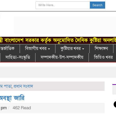
Search
্ত্রী বাংলাদেশ সরকার কর্তৃক অনুমোদিত দৈনিক কুষ্টিয়া অনলা
্তর্জাতিক
বিভাগীয় খবর
কুষ্টিয়ার খবর
শিক্ষাঙ্গন
সাহিত্য–সংস্কৃতি
সম্পাদকীয়-উপ-সম্পাদকীয়
ভিডিও খবর
রথম পাতা
,
প্রধান সংবাদ
অবস্থা জারি
5 pm
462 Read