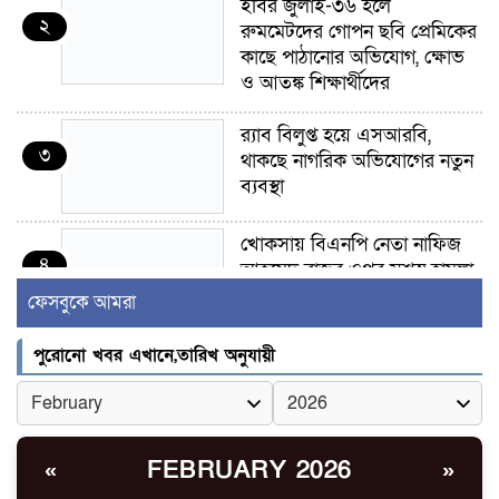
ইবির জুলাই-৩৬ হলে
২
রুমমেটদের গোপন ছবি প্রেমিকের
কাছে পাঠানোর অভিযোগ, ক্ষোভ
ও আতঙ্ক শিক্ষার্থীদের
র‍্যাব বিলুপ্ত হয়ে এসআরবি,
৩
থাকছে নাগরিক অভিযোগের নতুন
ব্যবস্থা
খোকসায় বিএনপি নেতা নাফিজ
৪
আহমেদ রাজুর ওপর সশস্ত্র হামলা,
গুরুতর আহত
ফেসবুকে আমরা
সাঈদীর ছবিতে জুতা
পুরোনো খবর এখানে,তারিখ অনুযায়ী
৫
নিক্ষেপকারীরা ‘জারজ সন্তান’:
আমির হামজা
ইসলামী বিশ্ববিদ্যালয়র ৪৪
FEBRUARY 2026
«
»
৬
শিক্ষককে ঘিরে দেশব্যাপী গোপন