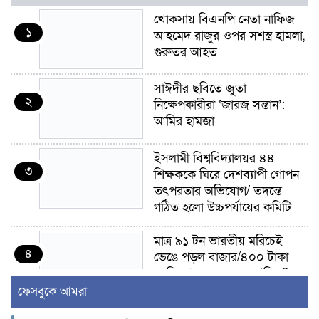
খোকসায় বিএনপি নেতা নাফিজ
১
আহমেদ রাজুর ওপর সশস্ত্র হামলা,
গুরুতর আহত
সাঈদীর ছবিতে জুতা
২
নিক্ষেপকারীরা ‘জারজ সন্তান’:
আমির হামজা
ইসলামী বিশ্ববিদ্যালয়র ৪৪
৩
শিক্ষককে ঘিরে দেশব্যাপী গোপন
তৎপরতার অভিযোগ/ তদন্তে
গঠিত হলো উচ্চপর্যায়ের কমিটি
মাত্র ৯১ টন ভারতীয় মরিচেই
৪
ভেঙে পড়ল বাজার/৪০০ টাকা
কেজি দাম কে ধরে রেখেছিল?
ফেসবুকে আমরা
জুলাই আন্দোলন ছিল সম্মিলিত,