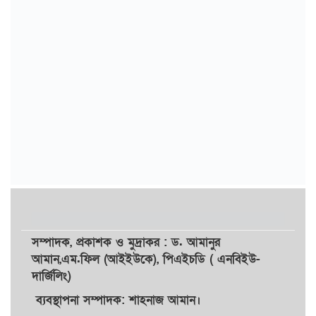
সম্পাদক,
প্রকাশক
ও
মুদ্রাকর
: ড. আমানুর
আমান,
এম.ফিল (আইইউকে), পিএইচডি ( এনবিইউ-
দার্জিলিং)
ব্যবস্থাপনা সম্পাদক: শাহনাজ আমান।