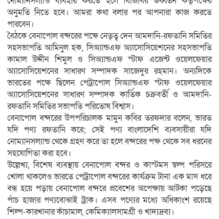
নোম্যানসল্যান্ড ব্যবহার করতে হলে বিজিবির ঊর্ধ্বতন কর্তৃপক্ষের
অনুমতি নিতে হবে। আমরা কথা বলার পর আপনারা কাজ করতে
পারবেন।
বৈঠকে বেনাপোল বন্দরের পক্ষে নেতৃত্ব দেন আমদানি-রফতানি সমিতির
সহসভাপতি আমিনুল হক, সিঅ্যান্ডএফ অ্যাসোসিয়েশনের সহসভাপতি
কামাল উদ্দীন শিমুল ও সিঅ্যান্ডএফ স্টাফ এজেন্ট ওয়েলফেয়ার
অ্যাসোসিয়েশনের সাধারণ সম্পাদক সাজেদুর রহমান। অন্যদিকে
ভারতের পক্ষে ছিলেন পেট্রাপোল সিঅ্যান্ডএফ স্টাফ ওয়েলফেয়ার
অ্যাসোসিয়েশনের সাধারণ সম্পাদক কার্তিক চক্রবর্তী ও আমদানি-
রফতানি সমিতির সভাপতি পরিতোষ বিশ্বাস।
বেনাপোল বন্দরের উপপরিচালক মামুন কবির তরফদার বলেন, ভারত
যদি পণ্য রফতানি করে; সেই পণ্য বাংলাদেশি ব্যবসায়ীরা যদি
নোম্যানসল্যান্ড থেকে গ্রহণ করে তা হলে বন্দরের পক্ষ থেকে সব ধরনের
সহযোগিতা করা হবে।
উল্লেখ্য, বিশেষ ব্যবস্থায় বেনাপোল বন্দর ও কাস্টমস স্বল্প পরিসরে
খোলা থাকলেও ভারতে পেট্রাপোল বন্দরের কার্যক্রম টানা এক মাস ধরে
বন্ধ হয়ে পড়ায় বেনাপোল বন্দরে প্রবেশের অপেক্ষায় আটকা পড়েছে
পাঁচ হাজার পণ্যবোঝাই ট্রাক। এসব পণ্যের মধ্যে অধিকাংশ রয়েছে
শিল্প-কারখানার কাঁচামাল, কেমিক্যালসামগ্রী ও খাদ্যদ্রব্য।