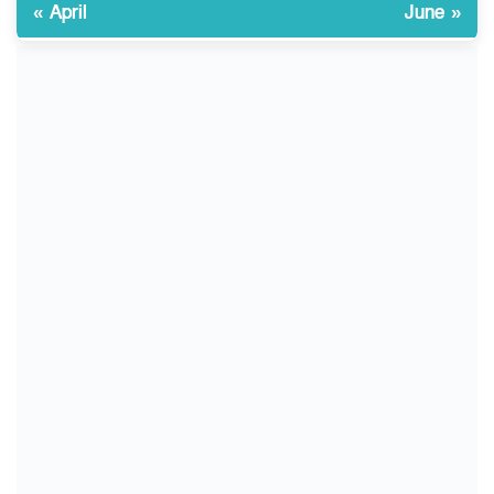
« April
June »
ইসলামী বিশ্ববিদ্যালয়ে
১০
ওরিয়েন্টেশন/ খাদ্যে হতাশার স্বাদ