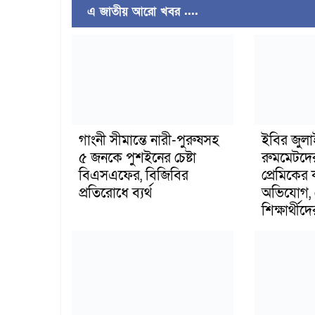
এ জাতীয় আরো খবর ....
গাংনী সীমান্তে নারী-পুরুষসহ
ইবির জুল
৫ জনকে পুশইনের চেষ্টা
রুমমেটদে
বিএসএফের, বিজিবির
প্রেমিকের
প্রতিরোধে ব্যর্থ
অভিযোগ, 
শিক্ষার্থীদে