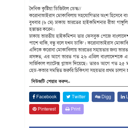
দৈনিক কুষ্টিয়া ডিজিটাল ডেস্ক//
করোনাভাইরাস মোকাবিলায় সহযোগিতার অংশ হিসেবে বাং
বুধবার (৬ মে) ঢাকায় ভারতের হাইকমিশনার রীভা গাঙ্গুলি
হস্তান্তর করেন।
ঢাকায় ভারতীয় হাইকমিশন তার ফেসবুক পেজে বাংলাদেশকে 
পাশে থাকি, বন্ধু বলে যখন ডাকি’। করোনাভাইরাস মোকাব
এদিকে করোনা মোকাবিলায় ভারতের সহায়তার জন্য ভারতকে ধ
প্রসঙ্গত, এর আগে ভারত গত ২৬ এপ্রিল বাংলাদেশকে এক 
সার্জিকাল ল্যাটেক্স গ্লাভস দিয়েছে। তারও আগে গত ২৫ ম
হেড-কভার সমন্বিত জরুরি চিকিৎসা সহয়তার প্রথম চালান হস
নিউজটি শেয়ার করুন..
Facebook
Twitter
Digg
L
Pinterest
Print