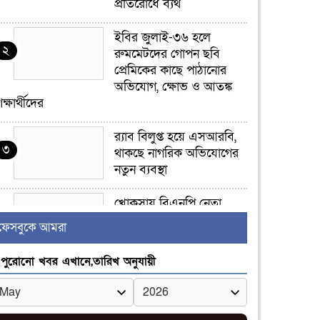
প্রতিরোধে ব্যর্থ
ইবির জুলাই-৩৬ হলে
২
রুমমেটদের গোপন ছবি
প্রেমিকের কাছে পাঠানোর
অভিযোগ, ক্ষোভ ও আতঙ্ক
িক্ষার্থীদের
র‍্যাব বিলুপ্ত হয়ে এসআরবি,
৩
থাকছে নাগরিক অভিযোগের
নতুন ব্যবস্থা
খোকসায় বিএনপি নেতা
৪
নাফিজ আহমেদ রাজুর ওপর
ফেসবুকে আমরা
সশস্ত্র হামলা, গুরুতর আহত
পুরোনো খবর এখানে,তারিখ অনুযায়ী
সাঈদীর ছবিতে জুতা
৫
নিক্ষেপকারীরা ‘জারজ
সন্তান’: আমির হামজা