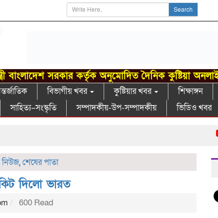
Search
্ত্রী বাংলাদেশ সরকার কর্তৃক অনুমোদিত দৈনিক কুষ্টিয়া অনলা
্তর্জাতিক
বিভাগীয় খবর
কুষ্টিয়ার খবর
শিক্ষাঙ্গন
সাহিত্য–সংস্কৃতি
সম্পাদকীয়-উপ-সম্পাদকীয়
ভিডিও খবর
গা
 নিউজ
,
শেষের পাতা
 কিট দিলো ভারত
pm
600 Read