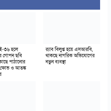
াই-৩৬ হলে
র‍্যাব বিলুপ্ত হয়ে এসআরবি,
র গোপন ছবি
থাকছে নাগরিক অভিযোগের
 কাছে পাঠানোর
নতুন ব্যবস্থা
ক্ষোভ ও আতঙ্ক
র