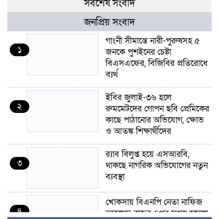
সর্বশেষ সংবাদ
জনপ্রিয় সংবাদ
গাংনী সীমান্তে নারী-পুরুষসহ ৫
১
জনকে পুশইনের চেষ্টা
বিএসএফের, বিজিবির প্রতিরোধে
ব্যর্থ
ইবির জুলাই-৩৬ হলে
২
রুমমেটদের গোপন ছবি প্রেমিকের
কাছে পাঠানোর অভিযোগ, ক্ষোভ
ও আতঙ্ক শিক্ষার্থীদের
র‍্যাব বিলুপ্ত হয়ে এসআরবি,
৩
থাকছে নাগরিক অভিযোগের নতুন
ব্যবস্থা
খোকসায় বিএনপি নেতা নাফিজ
৪
আহমেদ রাজুর ওপর সশস্ত্র হামলা,