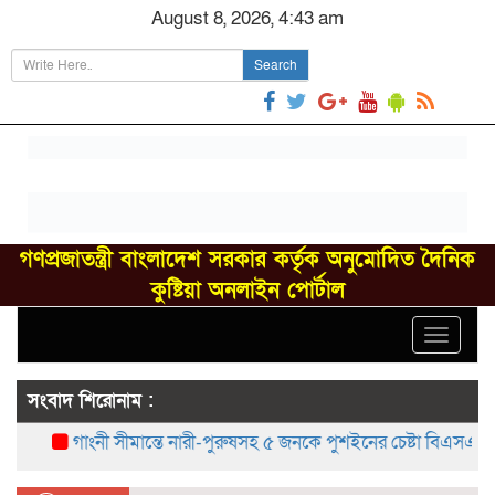
August 8, 2026, 4:43 am
Search
গণপ্রজাতন্ত্রী বাংলাদেশ সরকার কর্তৃক অনুমোদিত দৈনিক
কুষ্টিয়া অনলাইন পোর্টাল
Toggle
navigat
সংবাদ শিরোনাম :
গাংনী সীমান্তে নারী-পুরুষসহ ৫ জনকে পুশইনের চেষ্টা বিএসএফের, বিজ