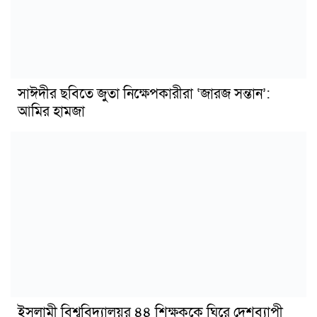
সাঈদীর ছবিতে জুতা নিক্ষেপকারীরা ‘জারজ সন্তান’:
আমির হামজা
ইসলামী বিশ্ববিদ্যালয়র ৪৪ শিক্ষককে ঘিরে দেশব্যাপী