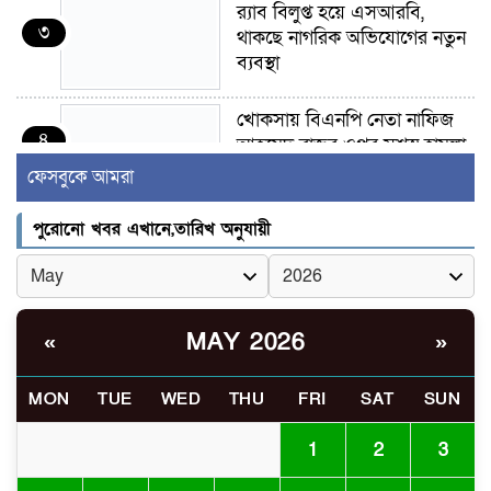
র‍্যাব বিলুপ্ত হয়ে এসআরবি,
৩
থাকছে নাগরিক অভিযোগের নতুন
ব্যবস্থা
খোকসায় বিএনপি নেতা নাফিজ
৪
আহমেদ রাজুর ওপর সশস্ত্র হামলা,
গুরুতর আহত
ফেসবুকে আমরা
সাঈদীর ছবিতে জুতা
পুরোনো খবর এখানে,তারিখ অনুযায়ী
৫
নিক্ষেপকারীরা ‘জারজ সন্তান’:
আমির হামজা
ইসলামী বিশ্ববিদ্যালয়র ৪৪
MAY 2026
«
»
৬
শিক্ষককে ঘিরে দেশব্যাপী গোপন
তৎপরতার অভিযোগ/ তদন্তে
MON
TUE
WED
THU
FRI
SAT
SUN
গঠিত হলো উচ্চপর্যায়ের কমিটি
1
2
3
মাত্র ৯১ টন ভারতীয় মরিচেই
৭
ভেঙে পড়ল বাজার/৪০০ টাকা