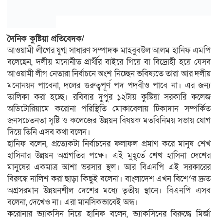
দৈনিক কুষ্টিয়া প্রতিবেদক/
আওয়ামী লীগের যুগ্ম সাধারণ সম্পাদক মাহবুবউল আলম হানিফ এমপি
বলেছেন, দলীয় মনোনীত প্রার্থীর বাইরে গিয়ে বা বিদ্রোহী হয়ে যেসব
আওয়ামী লীগ নেতারা নির্বাচনে অংশ নিচ্ছেন ভবিষ্যতে তারা আর দলীয়
মনোনয়ন পাবেনা, দলের গুরুত্বপূর্ণ পদ পদবীও পাবে না। এর জন্য
তালিকা করা হচ্ছে। রবিবার দুপুর ১২টায় কুষ্টিয়া সরকারি কলেজ
অডিটোরিয়ামে করোনা পরিস্থিতি মোকাবেলায় টিকাদান সম্পর্কিত
জনসচেতনতা সৃষ্টি ও কলেজের উন্নয়ন বিষয়ক মতবিনিময় সভায় যোগ
দিয়ে তিনি এসব কথা বলেন।
হানিফ বলেন, প্রত্যেকটা নির্বাচনের ফলাফল প্রমাণ করে মানুষ শেখ
হাসিনার উন্নয়ন অগ্রগতির পক্ষে। এই মুহূর্তে শেখ হাসিনা দেশের
মানুষের একমাত্র আশা ভরসার স্থল। আর বিএনপি এই সরকারের
বিরুদ্ধে নালিশ করা ছাড়া কিছুই বলেনা। বাংলাদেশ এখন বিশে^র দ্রুত
অগ্রসরমান উন্নয়নশীল দেশের মধ্যে তৃতীয় স্থানে। বিএনপি এসব
বলেনা, দেখেও না। এরা মানসিকভাবেই অন্ধ।
করোনার ভ্যাকসিন নিয়ে হানিফ বলেন, ভ্যাকসিনের বিরুদ্ধে মির্জা