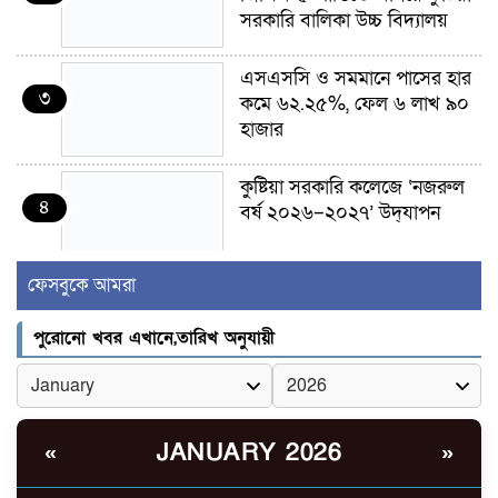
সরকারি বালিকা উচ্চ বিদ্যালয়
এসএসসি ও সমমানে পাসের হার
৩
কমে ৬২.২৫%, ফেল ৬ লাখ ৯০
হাজার
কুষ্টিয়া সরকারি কলেজে ‘নজরুল
৪
বর্ষ ২০২৬–২০২৭’ উদ্‌যাপন
ফেসবুকে আমরা
বরেন্দ্র অঞ্চলে বরাদ্দ বাড়লেও
৫
মিলছে না সার, ডিলারের দোকানে
পুরোনো খবর এখানে,তারিখ অনুযায়ী
সংকট—খুচরা বাজারে বাড়তি দাম
গাংনীতে মাটি খুঁড়তেই মিলল ১০
৬
ল্যান্ডমাইন, ৫ টুলবক্স; এলাকায়
JANUARY 2026
«
»
চাঞ্চল্য