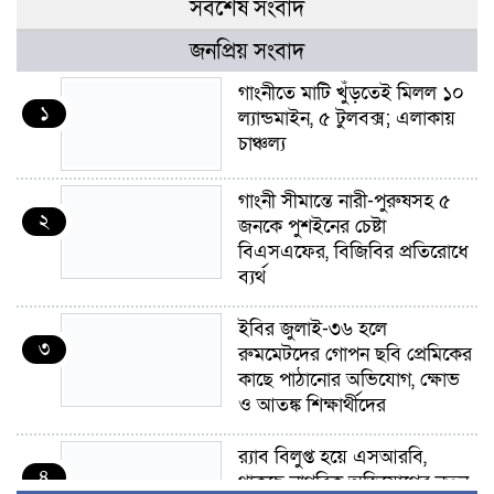
সর্বশেষ সংবাদ
জনপ্রিয় সংবাদ
গাংনীতে মাটি খুঁড়তেই মিলল ১০
১
ল্যান্ডমাইন, ৫ টুলবক্স; এলাকায়
চাঞ্চল্য
গাংনী সীমান্তে নারী-পুরুষসহ ৫
২
জনকে পুশইনের চেষ্টা
বিএসএফের, বিজিবির প্রতিরোধে
ব্যর্থ
ইবির জুলাই-৩৬ হলে
৩
রুমমেটদের গোপন ছবি প্রেমিকের
কাছে পাঠানোর অভিযোগ, ক্ষোভ
ও আতঙ্ক শিক্ষার্থীদের
র‍্যাব বিলুপ্ত হয়ে এসআরবি,
৪
থাকছে নাগরিক অভিযোগের নতুন