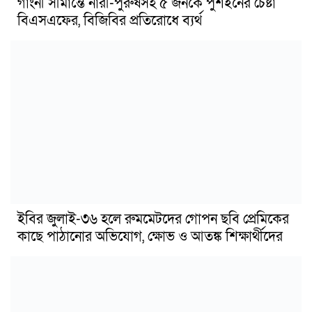
গাংনী সীমান্তে নারী-পুরুষসহ ৫ জনকে পুশইনের চেষ্টা
বিএসএফের, বিজিবির প্রতিরোধে ব্যর্থ
ইবির জুলাই-৩৬ হলে রুমমেটদের গোপন ছবি প্রেমিকের
কাছে পাঠানোর অভিযোগ, ক্ষোভ ও আতঙ্ক শিক্ষার্থীদের