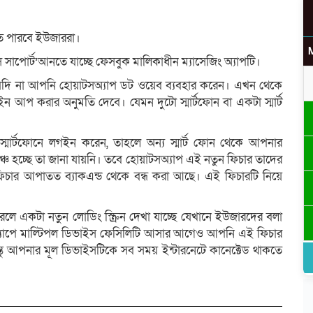
তে পারবে ইউজাররা।
াইস সাপোর্ট’আনতে যাচ্ছে ফেসবুক মালিকাধীন ম্যাসেজিং অ্যাপটি।
যদি না আপনি হোয়াটসঅ্যাপ ডট ওয়েব ব্যবহার করেন। এখন থেকে
ইন আপ করার অনুমতি দেবে। যেমন দুটো স্মার্টফোন বা একটা স্মার্ট
্মার্টফোনে লগইন করেন, তাহলে অন্য স্মার্ট ফোন থেকে আপনার
লঞ্চ হচ্ছে তা জানা যায়নি। তবে হোয়াটসঅ্যাপ এই নতুন ফিচার তাদের
 ফিচার আপাতত ব্যাকএন্ড থেকে বন্ধ করা আছে। এই ফিচারটি নিয়ে
রলে একটা নতুন লোডিং স্ক্রিন দেখা যাচ্ছে যেখানে ইউজারদের বলা
াটসঅ্যাপে মাল্টিপল ডিভাইস ফেসিলিটি আসার আগেও আপনি এই ফিচার
ু আপনার মূল ডিভাইসটিকে সব সময় ইন্টারনেটে কানেক্টেড থাকতে