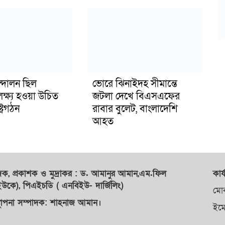
্দোলন ছিল
ভোরে ঝিনাইদহ সীমান্তে
লক্ষ্য হওয়া উচিত
জটলা দেখে বিএসএফের
ট্রগঠন
রাবার বুলেট, বাংলাদেশি
আহত
াদক,
প্রকাশক
ও
মুদ্রাকর
: ড. আমানুর আমান,
এম.ফিল
কার্
কে), পিএইচডি ( এনবিইউ- দার্জিলিং)
মো
্থাপনা সম্পাদক: শাহনাজ আমান।
ইম