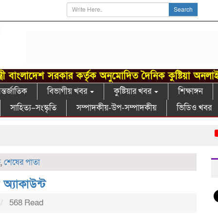
Search
্ত্রী বাংলাদেশ সরকার কর্তৃক অনুমোদিত দৈনিক কুষ্টিয়া অনলা
্তর্জাতিক
বিভাগীয় খবর
কুষ্টিয়ার খবর
শিক্ষাঙ্গন
সাহিত্য–সংস্কৃতি
সম্পাদকীয়-উপ-সম্পাদকীয়
ভিডিও খবর
খোক
ি
,
শেষের পাতা
্যাকাউন্ট
568 Read