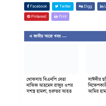
Facebook
Twitter
Digg
L
Pinterest
Print
এ জাতীয় আরো খবর ....
খোকসায় বিএনপি নেতা
সাঈদীর ছ
নাফিজ আহমেদ রাজুর ওপর
নিক্ষেপকার
সশস্ত্র হামলা, গুরুতর আহত
আমির হাম