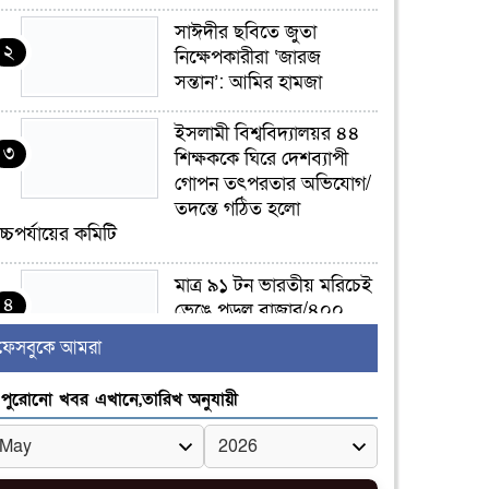
সাঈদীর ছবিতে জুতা
২
নিক্ষেপকারীরা ‘জারজ
সন্তান’: আমির হামজা
ইসলামী বিশ্ববিদ্যালয়র ৪৪
৩
শিক্ষককে ঘিরে দেশব্যাপী
গোপন তৎপরতার অভিযোগ/
তদন্তে গঠিত হলো
চ্চপর্যায়ের কমিটি
মাত্র ৯১ টন ভারতীয় মরিচেই
৪
ভেঙে পড়ল বাজার/৪০০
টাকা কেজি দাম কে ধরে
ফেসবুকে আমরা
েখেছিল?
পুরোনো খবর এখানে,তারিখ অনুযায়ী
জুলাই আন্দোলন ছিল
৫
সম্মিলিত, লক্ষ্য হওয়া উচিত
ঐক্য ও রাষ্ট্রগঠন