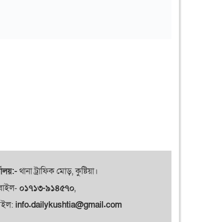
যালয়:-
থানা ট্রাফিক মোড়, কুষ্টিয়া।
বাইল-
০১৭১৩-৯১৪৫৭০
,
েইল:
info.dailykushtia@gmail.com