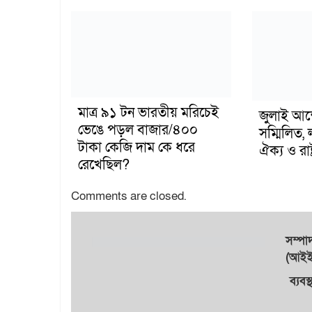
মাত্র ৯১ টন ভারতীয় মরিচেই
জুলাই আন
ভেঙে পড়ল বাজার/৪০০
সম্মিলিত, 
টাকা কেজি দাম কে ধরে
ঐক্য ও রাষ্
রেখেছিল?
Comments are closed.
সম্প
(আইইউ
ব্যবস