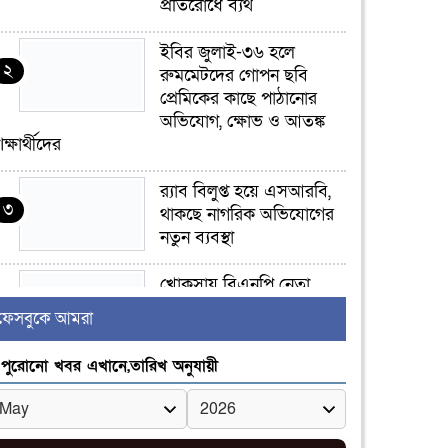
প্রতিরোধে ব্যর্থ
ইবির জুলাই-৩৬ হলে
২
রুমমেটদের গোপন ছবি
প্রেমিকের কাছে পাঠানোর
অভিযোগ, ক্ষোভ ও আতঙ্ক
িক্ষার্থীদের
র‍্যাব বিলুপ্ত হয়ে এসআরবি,
৩
থাকছে নাগরিক অভিযোগের
নতুন ব্যবস্থা
খোকসায় বিএনপি নেতা
৪
নাফিজ আহমেদ রাজুর ওপর
ফেসবুকে আমরা
সশস্ত্র হামলা, গুরুতর আহত
পুরোনো খবর এখানে,তারিখ অনুযায়ী
সাঈদীর ছবিতে জুতা
৫
নিক্ষেপকারীরা ‘জারজ
সন্তান’: আমির হামজা