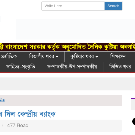
Search
্ত্রী বাংলাদেশ সরকার কর্তৃক অনুমোদিত দৈনিক কুষ্টিয়া অনলা
্তর্জাতিক
বিভাগীয় খবর
কুষ্টিয়ার খবর
শিক্ষাঙ্গন
সাহিত্য–সংস্কৃতি
সম্পাদকীয়-উপ-সম্পাদকীয়
ভিডিও খবর
গা
িউজ
 দিল কেন্দ্রীয় ব্যাংক
m
477 Read