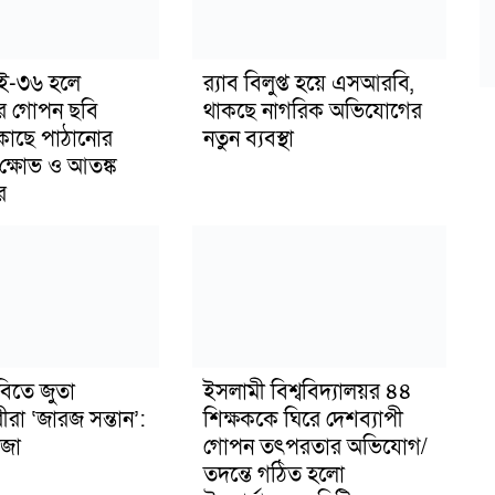
াই-৩৬ হলে
র‍্যাব বিলুপ্ত হয়ে এসআরবি,
র গোপন ছবি
থাকছে নাগরিক অভিযোগের
 কাছে পাঠানোর
নতুন ব্যবস্থা
ক্ষোভ ও আতঙ্ক
র
বিতে জুতা
ইসলামী বিশ্ববিদ্যালয়র ৪৪
ীরা ‘জারজ সন্তান’:
শিক্ষককে ঘিরে দেশব্যাপী
জা
গোপন তৎপরতার অভিযোগ/
তদন্তে গঠিত হলো