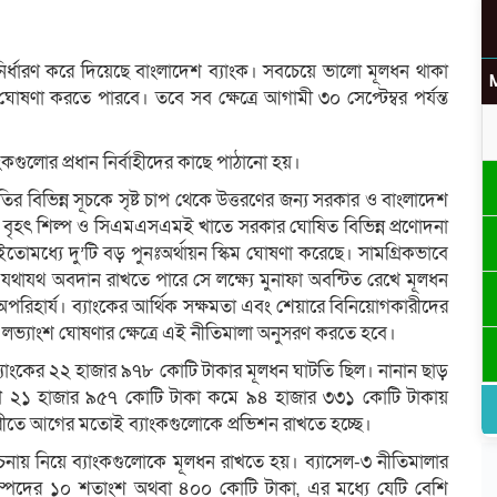
নির্ধারণ করে দিয়েছে বাংলাদেশ ব্যাংক। সবচেয়ে ভালো মূলধন থাকা
োষণা করতে পারবে। তবে সব ক্ষেত্রে আগামী ৩০ সেপ্টেম্বর পর্যন্ত
উ
াংকগুলোর প্রধান নির্বাহীদের কাছে পাঠানো হয়।
ির বিভিন্ন সূচকে সৃষ্ট চাপ থেকে উত্তরণের জন্য সরকার ও বাংলাদেশ
ে। বৃহৎ শিল্প ও সিএমএসএমই খাতে সরকার ঘোষিত বিভিন্ন প্রণোদনা
 ইতোমধ্যে দু’টি বড় পুনঃঅর্থায়ন স্কিম ঘোষণা করেছে। সামগ্রিকভাবে
র
যথাযথ অবদান রাখতে পারে সে লক্ষ্যে মুনাফা অবন্টিত রেখে মূলধন
্ত অপরিহার্য। ব্যাংকের আর্থিক সক্ষমতা এবং শেয়ারে বিনিয়োগকারীদের
র লভ্যাংশ ঘোষণার ক্ষেত্রে এই নীতিমালা অনুসরণ করতে হবে।
ি ব্যাংকের ২২ হাজার ৯৭৮ কোটি টাকার মূলধন ঘাটতি ছিল। নানান ছাড়
ি ঋণ ২১ হাজার ৯৫৭ কোটি টাকা কমে ৯৪ হাজার ৩৩১ কোটি টাকায়
ীতে আগের মতোই ব্যাংকগুলোকে প্রভিশন রাখতে হচ্ছে।
েচনায় নিয়ে ব্যাংকগুলোকে মূলধন রাখতে হয়। ব্যাসেল-৩ নীতিমালার
সম্পদের ১০ শতাংশ অথবা ৪০০ কোটি টাকা, এর মধ্যে যেটি বেশি