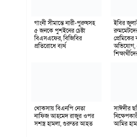
গাংনী সীমান্তে নারী-পুরুষসহ
ইবির জুল
৫ জনকে পুশইনের চেষ্টা
রুমমেটদে
বিএসএফের, বিজিবির
প্রেমিকের
প্রতিরোধে ব্যর্থ
অভিযোগ, 
শিক্ষার্থীদে
খোকসায় বিএনপি নেতা
সাঈদীর ছ
নাফিজ আহমেদ রাজুর ওপর
নিক্ষেপকার
সশস্ত্র হামলা, গুরুতর আহত
আমির হাম