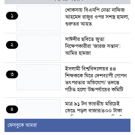
খোকসায় বিএনপি নেতা নাফিজ
১
আহমেদ রাজুর ওপর সশস্ত্র হামলা,
গুরুতর আহত
সাঈদীর ছবিতে জুতা
২
নিক্ষেপকারীরা ‘জারজ সন্তান’:
আমির হামজা
ইসলামী বিশ্ববিদ্যালয়র ৪৪
৩
শিক্ষককে ঘিরে দেশব্যাপী গোপন
তৎপরতার অভিযোগ/ তদন্তে
গঠিত হলো উচ্চপর্যায়ের কমিটি
মাত্র ৯১ টন ভারতীয় মরিচেই
৪
ভেঙে পড়ল বাজার/৪০০ টাকা
কেজি দাম কে ধরে রেখেছিল?
ফেসবুকে আমরা
জুলাই আন্দোলন ছিল সম্মিলিত,