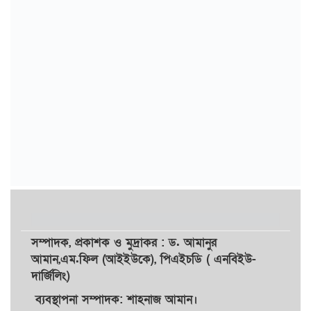
সম্পাদক,
প্রকাশক
ও
মুদ্রাকর
: ড. আমানুর
আমান,
এম.ফিল (আইইউকে), পিএইচডি ( এনবিইউ-
দার্জিলিং)
ব্যবস্থাপনা সম্পাদক: শাহনাজ আমান।