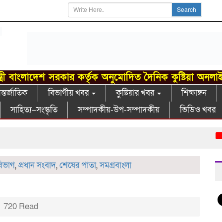
Search
্ত্রী বাংলাদেশ সরকার কর্তৃক অনুমোদিত দৈনিক কুষ্টিয়া অনলা
্তর্জাতিক
বিভাগীয় খবর
কুষ্টিয়ার খবর
শিক্ষাঙ্গন
সাহিত্য–সংস্কৃতি
সম্পাদকীয়-উপ-সম্পাদকীয়
ভিডিও খবর
বরেন
বিভাগ
,
প্রধান সংবাদ
,
শেষের পাতা
,
সমগ্রবাংলা
720 Read