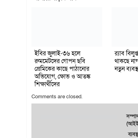
ইবির জুলাই-৩৬ হলে
র‍্যাব বিল
রুমমেটদের গোপন ছবি
থাকছে না
প্রেমিকের কাছে পাঠানোর
নতুন ব্যবস্থ
অভিযোগ, ক্ষোভ ও আতঙ্ক
শিক্ষার্থীদের
Comments are closed.
সম্প
(আইইউ
ব্যবস