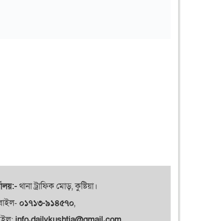
যালয়:-
থানা ট্রাফিক মোড়, কুষ্টিয়া।
বাইল-
০১৭১৩-৯১৪৫৭০
,
েইল:
info.dailykushtia@gmail.com