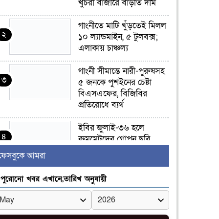
খুচরা বাজারে বাড়তি দাম
গাংনীতে মাটি খুঁড়তেই মিলল
২
১০ ল্যান্ডমাইন, ৫ টুলবক্স;
এলাকায় চাঞ্চল্য
গাংনী সীমান্তে নারী-পুরুষসহ
৩
৫ জনকে পুশইনের চেষ্টা
বিএসএফের, বিজিবির
প্রতিরোধে ব্যর্থ
ইবির জুলাই-৩৬ হলে
৪
রুমমেটদের গোপন ছবি
প্রেমিকের কাছে পাঠানোর
ফেসবুকে আমরা
অভিযোগ, ক্ষোভ ও আতঙ্ক
িক্ষার্থীদের
পুরোনো খবর এখানে,তারিখ অনুযায়ী
র‍্যাব বিলুপ্ত হয়ে এসআরবি,
৫
থাকছে নাগরিক অভিযোগের
নতুন ব্যবস্থা