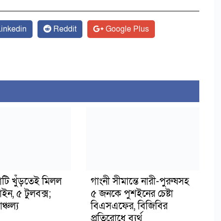
inkedin
Reddit
Google Plus
াটি খুঁড়তেই মিলল
গাংনী সীমান্তে নারী-পুরুষসহ
মাইন, ৫ টুলবক্স;
৫ জনকে পুশইনের চেষ্টা
্চল্য
বিএসএফের, বিজিবির
প্রতিরোধে ব্যর্থ