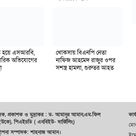
ুপ্ত হয়ে এসআরবি,
খোকসায় বিএনপি নেতা
গরিক অভিযোগের
নাফিজ আহমেদ রাজুর ওপর
া
সশস্ত্র হামলা, গুরুতর আহত
াদক,
প্রকাশক
ও
মুদ্রাকর
: ড. আমানুর আমান,
এম.ফিল
কার্
কে), পিএইচডি ( এনবিইউ- দার্জিলিং)
মো
্থাপনা সম্পাদক: শাহনাজ আমান।
ইম