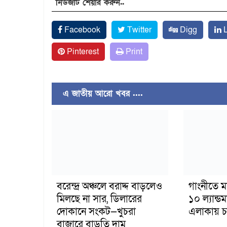
নিউজটি শেয়ার করুন..
Facebook
Twitter
Digg
L
Pinterest
Print
এ জাতীয় আরো খবর ....
বরেন্দ্র অঞ্চলে বরাদ্দ বাড়লেও
গাংনীতে ম
মিলছে না সার, ডিলারের
১০ ল্যান্ড
দোকানে সংকট—খুচরা
এলাকায় চাঞ
বাজারে বাড়তি দাম