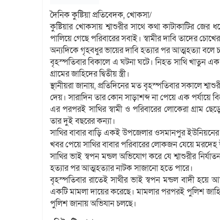
দৈনিক কুষ্টিয়া প্রতিবেদক, খোকসা/
কুষ্টিয়ার খোকসায় শ্বাশুরীর সাথে কথা কাটাকাটির জের 
পালিয়ে গেছে পরিবারের সবাই। স্বামীর দাবি তাদের চোখের সাম
অন্যদিকে গৃহবধুর ভায়ের দাবি হত্যার পর আত্মহত্যা বলে চা
বৃহস্পতিবার বিকালে এ ঘটনা ঘটে। নিহত সাথি খাতুন এক
গ্রামের জাহিদের দ্বিতীয় স্ত্রী।
স্থানীয়রা জানায়, প্রতিদিনের মত বৃহস্পতিবার সকালে শ্বা
দেয়। সারাদিন তার কোন সাড়াশব্দ না পেয়ে এক পর্যায়ে ব
এর পরপরই সাথির স্বামী ও পরিবারের লোকেরা গ্রাম ছেড়
তার দুই বছরের কন্যা।
সাথির বাবার বাড়ি একই উপজেলার ওসমানপুর ইউনিয়নের র
খবর পেয়ে সাথির বাবার পরিবারের লোকজন যেয়ে মরদেহ উ
সাথির ভাই স্বপন মন্ডল অভিযোগ করে যে শ্বাশুরীর নির্য
হত্যার পর আত্মহত্যার নাটক সাজানো হতে পারে।
বৃহস্পতিবার রাতেই সাথীর ভাই স্বপন মন্ডল বাদী হয়ে আ
একটি মামলা দায়ের করেছে। মামলার পরপরই পুলিশ জা
পুলিশ জানায় অভিযান চলছে।