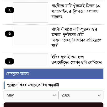
গাংনীতে মাটি খুঁড়তেই মিলল ১০
২
ল্যান্ডমাইন, ৫ টুলবক্স; এলাকায়
চাঞ্চল্য
গাংনী সীমান্তে নারী-পুরুষসহ ৫
৩
জনকে পুশইনের চেষ্টা
বিএসএফের, বিজিবির প্রতিরোধে
ব্যর্থ
ইবির জুলাই-৩৬ হলে
৪
রুমমেটদের গোপন ছবি প্রেমিকের
কাছে পাঠানোর অভিযোগ, ক্ষোভ
ও আতঙ্ক শিক্ষার্থীদের
ফেসবুকে আমরা
র‍্যাব বিলুপ্ত হয়ে এসআরবি,
পুরোনো খবর এখানে,তারিখ অনুযায়ী
৫
থাকছে নাগরিক অভিযোগের নতুন
ব্যবস্থা