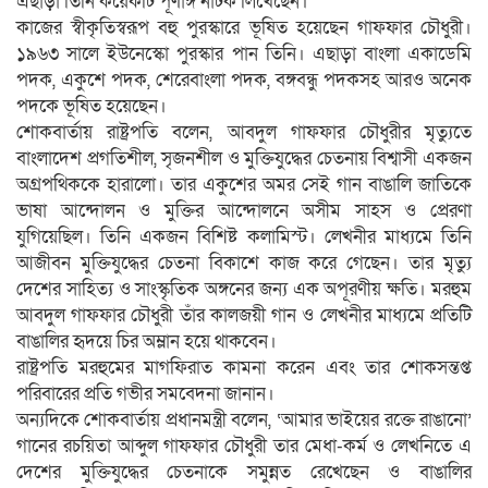
এছাড়া তিনি কয়েকটি পূর্ণাঙ্গ নাটক লিখেছেন।
কাজের স্বীকৃতিস্বরূপ বহু পুরস্কারে ভূষিত হয়েছেন গাফফার চৌধুরী।
১৯৬৩ সালে ইউনেস্কো পুরস্কার পান তিনি। এছাড়া বাংলা একাডেমি
পদক, একুশে পদক, শেরেবাংলা পদক, বঙ্গবন্ধু পদকসহ আরও অনেক
পদকে ভূষিত হয়েছেন।
শোকবার্তায় রাষ্ট্রপতি বলেন, আবদুল গাফফার চৌধুরীর মৃত্যুতে
বাংলাদেশ প্রগতিশীল, সৃজনশীল ও মুক্তিযুদ্ধের চেতনায় বিশ্বাসী একজন
অগ্রপথিককে হারালো। তার একুশের অমর সেই গান বাঙালি জাতিকে
ভাষা আন্দোলন ও মুক্তির আন্দোলনে অসীম সাহস ও প্রেরণা
যুগিয়েছিল। তিনি একজন বিশিষ্ট কলামিস্ট। লেখনীর মাধ্যমে তিনি
আজীবন মুক্তিযুদ্ধের চেতনা বিকাশে কাজ করে গেছেন। তার মৃত্যু
দেশের সাহিত্য ও সাংস্কৃতিক অঙ্গনের জন্য এক অপূরণীয় ক্ষতি। মরহুম
আবদুল গাফফার চৌধুরী তাঁর কালজয়ী গান ও লেখনীর মাধ্যমে প্রতিটি
বাঙালির হৃদয়ে চির অম্লান হয়ে থাকবেন।
রাষ্ট্রপতি মরহুমের মাগফিরাত কামনা করেন এবং তার শোকসন্তপ্ত
পরিবারের প্রতি গভীর সমবেদনা জানান।
অন্যদিকে শোকবার্তায় প্রধানমন্ত্রী বলেন, ‌‘আমার ভাইয়ের রক্তে রাঙানো’
গানের রচয়িতা আব্দুল গাফফার চৌধুরী তার মেধা-কর্ম ও লেখনিতে এ
দেশের মুক্তিযুদ্ধের চেতনাকে সমুন্নত রেখেছেন ও বাঙালির