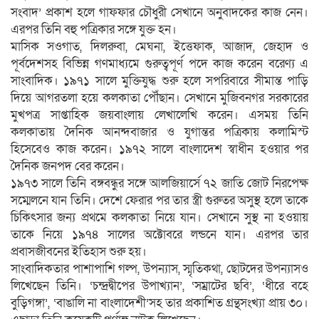
সংবাদ’ প্রকাশ হলে গাফফার চৌধুরী সেখানে অনুবাদকের কাজ নেন।
এরপর তিনি বহু পত্রিকার সঙ্গে যুক্ত হন।
মাসিক সওগাত, দিলরুবা, মেঘনা, ইত্তেফাক, আজাদ, জেহাদ ও
পূর্বদেশসহ বিভিন্ন গণমাধ্যমে গুরুত্বপূর্ণ পদে কাজ করেন বরেণ্য এ
সাংবাদিক। ১৯৭১ সালে মুক্তিযুদ্ধ শুরু হলে সপরিবারে সীমান্ত পাড়ি
দিয়ে আগরতলা হয়ে কলকাতা পৌঁছান। সেখানে মুজিবনগর সরকারের
মুখপত্র সাপ্তাহিক জয়বাংলায় লেখালেখি করেন। এসময় তিনি
কলকাতায় দৈনিক আনন্দবাজার ও যুগান্তর পত্রিকায় কলামিস্ট
হিসেবেও কাজ করেন। ১৯৭২ সালে বাংলাদেশ স্বাধীন হওয়ার পর
দৈনিক জনপদ বের করেন।
১৯৭৩ সালে তিনি বঙ্গবন্ধুর সঙ্গে আলজিয়ার্সে ৭২ জাতি জোট নিরপেক্ষ
সম্মেলনে যান তিনি। দেশে ফেরার পর তার স্ত্রী গুরুতর অসুস্থ হলে তাকে
চিকিৎসার জন্য প্রথমে কলকাতা নিয়ে যান। সেখানে সুস্থ না হওয়ায়
তাকে নিয়ে ১৯৭৪ সালের অক্টোবরে লন্ডনে যান। এরপর তার
প্রবাসজীবনের ইতিহাস শুরু হয়।
সাংবাদিকতার পাশাপাশি গল্প, উপন্যাস, স্মৃতিকথা, ছোটদের উপন্যাসও
লিখেছেন তিনি। ‘চন্দ্রদ্বীপের উপাখ্যান’, ‘সম্রাটের ছবি’, ‘ধীরে বহে
বুড়িগঙ্গা’, ‘বাঙালি না বাংলাদেশী’সহ তার প্রকাশিত গ্রন্থসংখ্যা প্রায় ৩০।