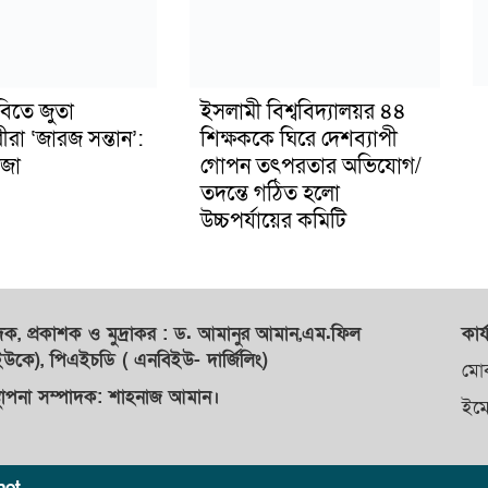
বিতে জুতা
ইসলামী বিশ্ববিদ্যালয়র ৪৪
ীরা ‘জারজ সন্তান’:
শিক্ষককে ঘিরে দেশব্যাপী
জা
গোপন তৎপরতার অভিযোগ/
তদন্তে গঠিত হলো
উচ্চপর্যায়ের কমিটি
াদক,
প্রকাশক
ও
মুদ্রাকর
: ড. আমানুর আমান,
এম.ফিল
কার্
কে), পিএইচডি ( এনবিইউ- দার্জিলিং)
মো
্থাপনা সম্পাদক: শাহনাজ আমান।
ইম