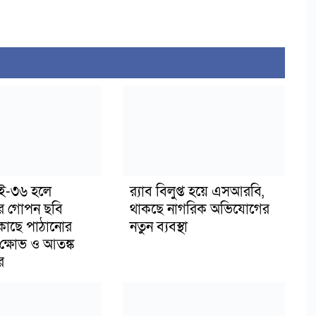
াই-৩৬ হলে
র‍্যাব বিলুপ্ত হয়ে এসআরবি,
র গোপন ছবি
থাকছে নাগরিক অভিযোগের
 কাছে পাঠানোর
নতুন ব্যবস্থা
ক্ষোভ ও আতঙ্ক
র