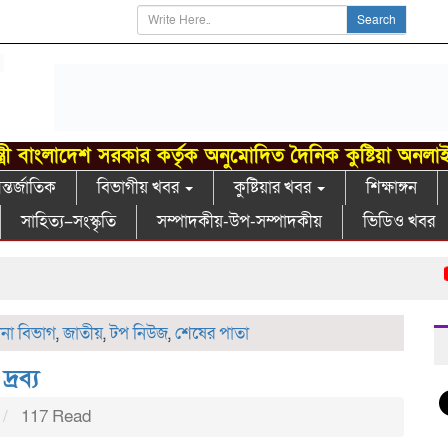
Search
্ত্রী বাংলাদেশ সরকার কর্তৃক অনুমোদিত দৈনিক কুষ্টিয়া অনলা
্তর্জাতিক
বিভাগীয় খবর
কুষ্টিয়ার খবর
শিক্ষাঙ্গন
সাহিত্য–সংস্কৃতি
সম্পাদকীয়-উপ-সম্পাদকীয়
ভিডিও খবর
গা
লনা বিভাগ
,
জাতীয়
,
টপ নিউজ
,
শেষের পাতা
রব্য
117 Read