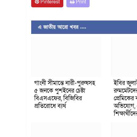
Pinterest
Print
এ জাতীয় আরো খবর ....
গাংনী সীমান্তে নারী-পুরুষসহ
ইবির জুল
৫ জনকে পুশইনের চেষ্টা
রুমমেটদে
বিএসএফের, বিজিবির
প্রেমিকের
প্রতিরোধে ব্যর্থ
অভিযোগ, 
শিক্ষার্থীদে