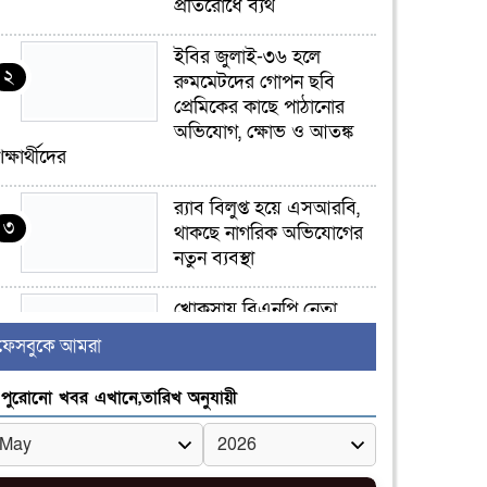
প্রতিরোধে ব্যর্থ
ইবির জুলাই-৩৬ হলে
২
রুমমেটদের গোপন ছবি
প্রেমিকের কাছে পাঠানোর
অভিযোগ, ক্ষোভ ও আতঙ্ক
িক্ষার্থীদের
র‍্যাব বিলুপ্ত হয়ে এসআরবি,
৩
থাকছে নাগরিক অভিযোগের
নতুন ব্যবস্থা
খোকসায় বিএনপি নেতা
৪
নাফিজ আহমেদ রাজুর ওপর
ফেসবুকে আমরা
সশস্ত্র হামলা, গুরুতর আহত
পুরোনো খবর এখানে,তারিখ অনুযায়ী
সাঈদীর ছবিতে জুতা
৫
নিক্ষেপকারীরা ‘জারজ
সন্তান’: আমির হামজা