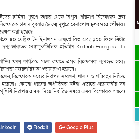
িটেডের চাহিদা পূরণে ভারত থেকে বিপুল পরিমাণ বিস্ফোরক দ্রব্য
্ফোরক চালান বুধবার (৬ মে) দুপুরে বেনাপোল স্থলবন্দরে পৌঁছায়।
সংরক্ষণ করা হয়েছে।
উ
ত থেকে ৪০ মেট্রিক টন ইমালশন এক্সপ্লোসিভ এবং ১০০ কিলোমিটার
্য ভারতের বেঙ্গালুরুভিত্তিক প্রতিষ্ঠান Keltech Energies Ltd
কোম্পানির খনন কার্যক্রম সচল রাখতে এসব বিস্ফোরক ব্যবহৃত হবে।
নিরাপত্তা নজরদারির আওতায় রাখা হয়েছে।
র
েন, বিস্ফোরক দ্রব্যের নিরাপদ সংরক্ষণ, খালাস ও পরিবহন নিশ্চিত
 করা হয়েছে। কোনো ধরনের অপ্রীতিকর ঘটনা এড়াতে প্রয়োজনীয় সব
 পুলিশি নিরাপত্তার মধ্য দিয়ে নির্ধারিত সময়ে এসব বিস্ফোরক গন্তব্যে
inkedin
Reddit
Google Plus