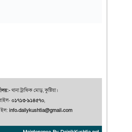
যালয়:-
থানা ট্রাফিক মোড়, কুষ্টিয়া।
বাইল-
০১৭১৩-৯১৪৫৭০
,
েইল:
info.dailykushtia@gmail.com