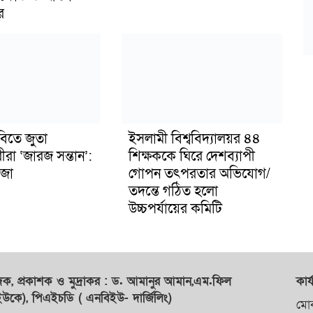
র
বিতে জুতা
ইসলামী বিশ্ববিদ্যালয়র ৪৪
ীরা ‘জারজ সন্তান’:
শিক্ষককে ঘিরে দেশব্যাপী
জা
গোপন তৎপরতার অভিযোগ/
তদন্তে গঠিত হলো
উচ্চপর্যায়ের কমিটি
াদক,
প্রকাশক
ও
মুদ্রাকর
: ড. আমানুর আমান,
এম.ফিল
কার্
কে), পিএইচডি ( এনবিইউ- দার্জিলিং)
মো