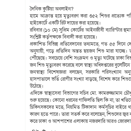
দৈনিক কুষ্টিয়া অনলাইন?
হামে আক্রান্ত হয়ে মৃত্যুবরণ করা ৩৫২ শিশুর প্রত্যেক প
হাইকোর্টে একটি রিট দায়ের করা হয়েছে।
রবিবার (১০ মে) সুপ্রিম কোর্টের আইনজীবী ব্যারিস্টার হুম
সংশ্লিষ্ট কর্তৃপক্ষকে বিবাদী করা হয়েছে।
প্রকাশিত বিভিন্ন প্রতিবেদনের তথ্যমতে, গত ৫৫ দিনে 
অনুযায়ী, গড়ে প্রতিদিন অন্তত ছয়জন শিশু মারা যাচ্ছে
পৌঁছেছে। সবচেয়ে বেশি সংক্রমণ ও মৃত্যু ঘটেছে ঢাক
জন শিশু মৃত্যুবরণ করেছে বলে স্বাস্থ্য অধিদপ্তরের বুলেটিন
জনস্বাস্থ্য বিশেষজ্ঞরা বলছেন, সরকারি পরিসংখ্যান অন
হাসপাতালে ভর্তি রোগীর সংখ্যা বাড়ছে, বিশেষ করে শিশুদে
উঠেছে।
এদিকে স্বাস্থ্যসেবা বিভাগের সচিব মো. কামরুজ্জামান চৌ
শুরু হয়েছে। কোনো ধরনের গাফিলতি ছিল কি না, তা খতিয়ে
চিকিৎসকদের মতে, নিয়মিত টিকাদান কর্মসূচির বাইরে থা
কারণ হতে পারে। তারা সতর্ক করে বলেছেন, শিশুদের জ্বর ব
করে ঢাকা ও আশপাশের এলাকায় নজরদারি আরও জোরদার ক