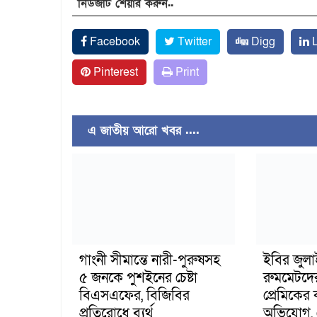
নিউজটি শেয়ার করুন..
Facebook
Twitter
Digg
L
Pinterest
Print
এ জাতীয় আরো খবর ....
গাংনী সীমান্তে নারী-পুরুষসহ
ইবির জুল
৫ জনকে পুশইনের চেষ্টা
রুমমেটদে
বিএসএফের, বিজিবির
প্রেমিকের
প্রতিরোধে ব্যর্থ
অভিযোগ, 