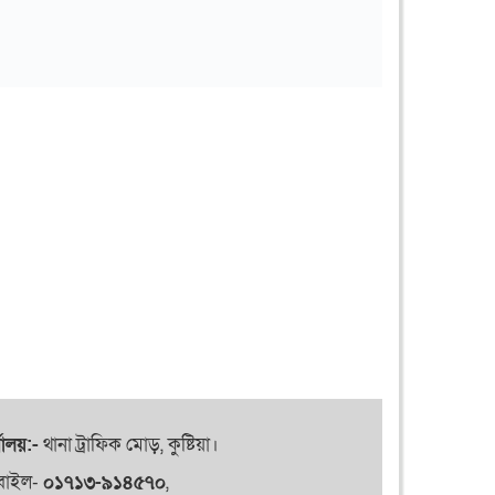
যালয়:-
থানা ট্রাফিক মোড়, কুষ্টিয়া।
বাইল-
০১৭১৩-৯১৪৫৭০
,