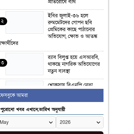
প্রতিরোধে ব্যর্থ
ইবির জুলাই-৩৬ হলে
২
রুমমেটদের গোপন ছবি
প্রেমিকের কাছে পাঠানোর
অভিযোগ, ক্ষোভ ও আতঙ্ক
িক্ষার্থীদের
র‍্যাব বিলুপ্ত হয়ে এসআরবি,
৩
থাকছে নাগরিক অভিযোগের
নতুন ব্যবস্থা
খোকসায় বিএনপি নেতা
৪
নাফিজ আহমেদ রাজুর ওপর
ফেসবুকে আমরা
সশস্ত্র হামলা, গুরুতর আহত
পুরোনো খবর এখানে,তারিখ অনুযায়ী
সাঈদীর ছবিতে জুতা
৫
নিক্ষেপকারীরা ‘জারজ
সন্তান’: আমির হামজা