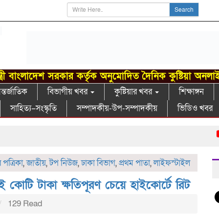
Search
্ত্রী বাংলাদেশ সরকার কর্তৃক অনুমোদিত দৈনিক কুষ্টিয়া অনলা
্তর্জাতিক
বিভাগীয় খবর
কুষ্টিয়ার খবর
শিক্ষাঙ্গন
সাহিত্য–সংস্কৃতি
সম্পাদকীয়-উপ-সম্পাদকীয়
ভিডিও খবর
গাং
পত্রিকা
,
জাতীয়
,
টপ নিউজ
,
ঢাকা বিভাগ
,
প্রথম পাতা
,
লাইফস্টাইল
ুই কোটি টাকা ক্ষতিপূরণ চেয়ে হাইকোর্টে রিট
129 Read