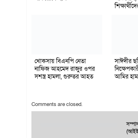
শিক্ষার্থীদে
খোকসায় বিএনপি নেতা
সাঈদীর ছ
নাফিজ আহমেদ রাজুর ওপর
নিক্ষেপকার
সশস্ত্র হামলা, গুরুতর আহত
আমির হাম
Comments are closed.
সম্প
(আইইউ