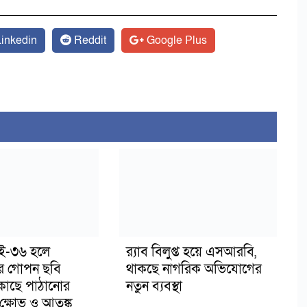
inkedin
Reddit
Google Plus
াই-৩৬ হলে
র‍্যাব বিলুপ্ত হয়ে এসআরবি,
র গোপন ছবি
থাকছে নাগরিক অভিযোগের
 কাছে পাঠানোর
নতুন ব্যবস্থা
ক্ষোভ ও আতঙ্ক