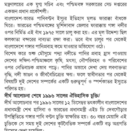
মন্ত্রণালয়ের এক যুগ্ম সচিব এবং পশ্চিমবঙ্গ সরকারের সেচ দপ্তরের
একজন প্রধান প্রকৌশলী।
বাংলাদেশ-ভারত পানিবণ্টন ইস্যুর ইতিহাস মূলত ফারাক্কা বাঁধকে
ঘিরে। ভারতের পশ্চিমবঙ্গের মুর্শিদাবাদ জেলার ফারাক্কায় গঙ্গা নদীর
ওপর নির্মিত এই বাঁধ ১৯৭৫ সালে চালু করা হয়। এর মূল উদ্দেশ্য ছিল
কলকাতা বন্দরের নাব্যতা রক্ষা করা। তবে বাঁধ চালুর পর থেকেই
বাংলাদেশে গঙ্গার পানিপ্রবাহ কমে যাওয়ার অভিযোগ ওঠে।
বিশেষ করে শুষ্ক মৌসুমে পদ্মা নদীতে পানির প্রবাহ হ্রাস পাওয়ায়
দেশের দক্ষিণ-পশ্চিমাঞ্চলে কৃষি, মৎস্য, নৌপরিবহন ও পরিবেশের
ওপর নেতিবাচক প্রভাব পড়ে। পানির অভাবে দেখা দেয় লবণাক্ততা
বৃদ্ধি, নদী ভাঙন ও জীববৈচিত্র্যের ক্ষয়। ফলে স্বাধীনতার পর থেকেই
বিষয়টি দুই দেশের সম্পর্কের একটি গুরুত্বপূর্ণ ও স্পর্শকাতর ইস্যুতে
পরিণত হয়।
দীর্ঘ আলোচনা শেষে ১৯৯৬ সালের ঐতিহাসিক চুক্তি/
দীর্ঘ আলোচনার পর ১৯৯৬ সালের ১২ ডিসেম্বর তৎকালীন বাংলাদেশের
প্রধানমন্ত্রী শেখ হাসিনা ও ভারতের প্রধানমন্ত্রী এইচ ডি দেবগৌড়ার
উপস্থিতিতে গঙ্গার পানি বণ্টন চুক্তি স্বাক্ষরিত হয়। ৩০ বছর মেয়াদি এই
চুক্তিকে সে সময় দুই দেশের কূটনৈতিক সম্পর্কে একটি বড় অগ্রগতি
হিসেবে দেখা হয়েছিল।