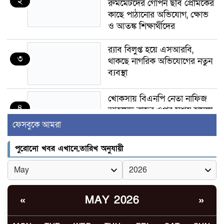
২
রুমমেটদের গোপন ছবি প্রেমিকের
কাছে পাঠানোর অভিযোগ, ক্ষোভ
ও আতঙ্ক শিক্ষার্থীদের
র‍্যাব বিলুপ্ত হয়ে এসআরবি,
৩
থাকছে নাগরিক অভিযোগের নতুন
ব্যবস্থা
খোকসায় বিএনপি নেতা নাফিজ
৪
আহমেদ রাজুর ওপর সশস্ত্র হামলা,
গুরুতর আহত
ফেসবুকে আমরা
সাঈদীর ছবিতে জুতা
পুরোনো খবর এখানে,তারিখ অনুযায়ী
৫
নিক্ষেপকারীরা ‘জারজ সন্তান’:
আমির হামজা
ইসলামী বিশ্ববিদ্যালয়র ৪৪
MAY 2026
«
»
৬
শিক্ষককে ঘিরে দেশব্যাপী গোপন
তৎপরতার অভিযোগ/ তদন্তে