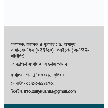
সম্পাদক,
প্রকাশক
ও
মুদ্রাকর
: ড. আমানুর
আমান,
এম.ফিল (আইইউকে), পিএইচডি ( এনবিইউ-
দার্জিলিং)
ব্যবস্থাপনা সম্পাদক: শাহনাজ আমান।
কার্যালয়:-
থানা ট্রাফিক মোড়, কুষ্টিয়া।
মোবাইল-
০১৭১৩-৯১৪৫৭০
,
ইমেইল:
info.dailykushtia@gmail.com