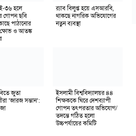
াই-৩৬ হলে
র‍্যাব বিলুপ্ত হয়ে এসআরবি,
র গোপন ছবি
থাকছে নাগরিক অভিযোগের
 কাছে পাঠানোর
নতুন ব্যবস্থা
ক্ষোভ ও আতঙ্ক
র
বিতে জুতা
ইসলামী বিশ্ববিদ্যালয়র ৪৪
ীরা ‘জারজ সন্তান’:
শিক্ষককে ঘিরে দেশব্যাপী
জা
গোপন তৎপরতার অভিযোগ/
তদন্তে গঠিত হলো
উচ্চপর্যায়ের কমিটি