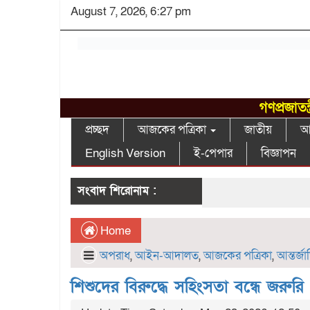
August 7, 2026, 6:27 pm
গণপ্রজাতন
প্রচ্ছদ
আজকের পত্রিকা
জাতীয়
আন
English Version
ই-পেপার
বিজ্ঞাপন
সংবাদ শিরোনাম :
Home
অপরাধ
,
আইন-আদালত
,
আজকের পত্রিকা
,
আন্তর্জ
শিশুদের বিরুদ্ধে সহিংসতা বন্ধে জরু