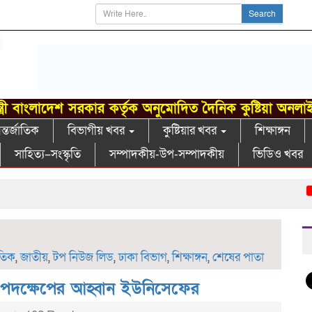
Search
্ত্রী বাংলাদেশ সরকার কর্তৃক অনুমোদিত দৈনিক কুষ্টিয়া অনলা
্তর্জাতিক
বিভাগীয় খবর
কুষ্টিয়ার খবর
শিক্ষাঙ্গন
সাহিত্য–সংস্কৃতি
সম্পাদকীয়-উপ-সম্পাদকীয়
ভিডিও খবর
গাংন
াতিক
,
জাতীয়
,
টপ নিউজ লিড
,
ঢাকা বিভাগ
,
শিক্ষাঙ্গন
,
শেষের পাতা
রি পদক্ষেপের আহ্বান ইউনিসেফের