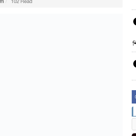
pm
102 Read
শ