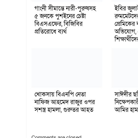
গাংনী সীমান্তে নারী-পুরুষসহ
ইবির জুল
৫ জনকে পুশইনের চেষ্টা
রুমমেটদে
বিএসএফের, বিজিবির
প্রেমিকের
প্রতিরোধে ব্যর্থ
অভিযোগ, 
শিক্ষার্থীদে
খোকসায় বিএনপি নেতা
সাঈদীর ছ
নাফিজ আহমেদ রাজুর ওপর
নিক্ষেপকার
সশস্ত্র হামলা, গুরুতর আহত
আমির হাম
Comments are closed.