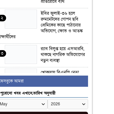
প্রতিরোধে ব্যর্থ
ইবির জুলাই-৩৬ হলে
২
রুমমেটদের গোপন ছবি
প্রেমিকের কাছে পাঠানোর
অভিযোগ, ক্ষোভ ও আতঙ্ক
িক্ষার্থীদের
র‍্যাব বিলুপ্ত হয়ে এসআরবি,
৩
থাকছে নাগরিক অভিযোগের
নতুন ব্যবস্থা
খোকসায় বিএনপি নেতা
৪
নাফিজ আহমেদ রাজুর ওপর
ফেসবুকে আমরা
সশস্ত্র হামলা, গুরুতর আহত
পুরোনো খবর এখানে,তারিখ অনুযায়ী
সাঈদীর ছবিতে জুতা
৫
নিক্ষেপকারীরা ‘জারজ
সন্তান’: আমির হামজা