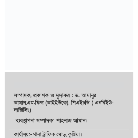
সম্পাদক,
প্রকাশক
ও
মুদ্রাকর
: ড. আমানুর
আমান,
এম.ফিল (আইইউকে), পিএইচডি ( এনবিইউ-
দার্জিলিং)
ব্যবস্থাপনা সম্পাদক: শাহনাজ আমান।
কার্যালয়:-
থানা ট্রাফিক মোড়, কুষ্টিয়া।