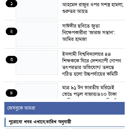
১
আহমেদ রাজুর ওপর সশস্ত্র হামলা,
গুরুতর আহত
সাঈদীর ছবিতে জুতা
২
নিক্ষেপকারীরা ‘জারজ সন্তান’:
আমির হামজা
ইসলামী বিশ্ববিদ্যালয়র ৪৪
৩
শিক্ষককে ঘিরে দেশব্যাপী গোপন
তৎপরতার অভিযোগ/ তদন্তে
গঠিত হলো উচ্চপর্যায়ের কমিটি
মাত্র ৯১ টন ভারতীয় মরিচেই
৪
ভেঙে পড়ল বাজার/৪০০ টাকা
কেজি দাম কে ধরে রেখেছিল?
ফেসবুকে আমরা
জুলাই আন্দোলন ছিল সম্মিলিত,
৫
লক্ষ্য হওয়া উচিত ঐক্য ও
পুরোনো খবর এখানে,তারিখ অনুযায়ী
রাষ্ট্রগঠন