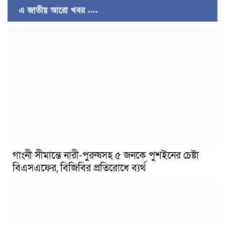
এ জাতীয় আরো খবর ....
গাংনী সীমান্তে নারী-পুরুষসহ ৫ জনকে পুশইনের চেষ্টা
বিএসএফের, বিজিবির প্রতিরোধে ব্যর্থ