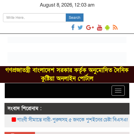
August 8, 2026, 12:03 am
Search
গণপ্রজাতন্ত্রী বাংলাদেশ সরকার কর্তৃক অনুমোদিত দৈনিক
কুষ্টিয়া অনলাইন পোর্টাল
Toggle
navigat
সংবাদ শিরোনাম :
গাংনী সীমান্তে নারী-পুরুষসহ ৫ জনকে পুশইনের চেষ্টা বিএসএফের, বিজিব