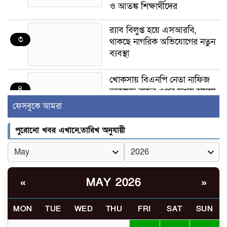
ও আতঙ্ক শিক্ষার্থীদের
র‍্যাব বিলুপ্ত হয়ে এসআরবি,
৩
থাকছে নাগরিক অভিযোগের নতুন
ব্যবস্থা
খোকসায় বিএনপি নেতা নাফিজ
৪
আহমেদ রাজুর ওপর সশস্ত্র হামলা,
গুরুতর আহত
ফেসবুকে আমরা
সাঈদীর ছবিতে জুতা
পুরোনো খবর এখানে,তারিখ অনুযায়ী
৫
নিক্ষেপকারীরা ‘জারজ সন্তান’:
আমির হামজা
ইসলামী বিশ্ববিদ্যালয়র ৪৪
MAY 2026
«
»
৬
শিক্ষককে ঘিরে দেশব্যাপী গোপন
তৎপরতার অভিযোগ/ তদন্তে
MON
TUE
WED
THU
FRI
SAT
SUN
গঠিত হলো উচ্চপর্যায়ের কমিটি