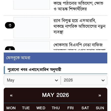
কাছে পাঠানোর অভিযোগ, ক্ষোভ
ও আতঙ্ক শিক্ষার্থীদের
র‍্যাব বিলুপ্ত হয়ে এসআরবি,
৩
থাকছে নাগরিক অভিযোগের নতুন
ব্যবস্থা
খোকসায় বিএনপি নেতা নাফিজ
৪
আহমেদ রাজুর ওপর সশস্ত্র হামলা,
গুরুতর আহত
ফেসবুকে আমরা
সাঈদীর ছবিতে জুতা
পুরোনো খবর এখানে,তারিখ অনুযায়ী
৫
নিক্ষেপকারীরা ‘জারজ সন্তান’:
আমির হামজা
ইসলামী বিশ্ববিদ্যালয়র ৪৪
MAY 2026
«
»
৬
শিক্ষককে ঘিরে দেশব্যাপী গোপন
তৎপরতার অভিযোগ/ তদন্তে
MON
TUE
WED
THU
FRI
SAT
SUN
গঠিত হলো উচ্চপর্যায়ের কমিটি