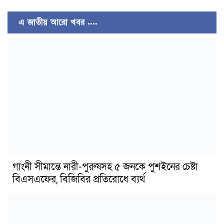
এ জাতীয় আরো খবর ....
গাংনী সীমান্তে নারী-পুরুষসহ ৫ জনকে পুশইনের চেষ্টা
বিএসএফের, বিজিবির প্রতিরোধে ব্যর্থ