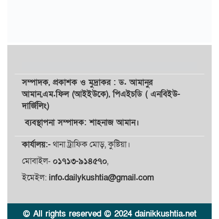
সম্পাদক,
প্রকাশক
ও
মুদ্রাকর
: ড. আমানুর
আমান,
এম.ফিল (আইইউকে), পিএইচডি ( এনবিইউ-
দার্জিলিং)
ব্যবস্থাপনা সম্পাদক: শাহনাজ আমান।
কার্যালয়:-
থানা ট্রাফিক মোড়, কুষ্টিয়া।
মোবাইল-
০১৭১৩-৯১৪৫৭০
,
ইমেইল:
info.dailykushtia@gmail.com
© All rights reserved © 2024 dainikkushtia.net