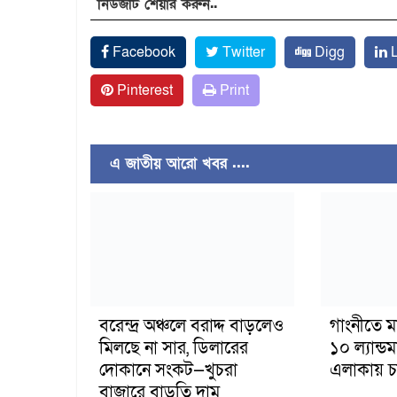
নিউজটি শেয়ার করুন..
Facebook
Twitter
Digg
L
Pinterest
Print
এ জাতীয় আরো খবর ....
বরেন্দ্র অঞ্চলে বরাদ্দ বাড়লেও
গাংনীতে ম
মিলছে না সার, ডিলারের
১০ ল্যান্ড
দোকানে সংকট—খুচরা
এলাকায় চাঞ
বাজারে বাড়তি দাম