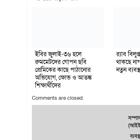
ইবির জুলাই-৩৬ হলে
র‍্যাব বিল
রুমমেটদের গোপন ছবি
থাকছে না
প্রেমিকের কাছে পাঠানোর
নতুন ব্যবস্থ
অভিযোগ, ক্ষোভ ও আতঙ্ক
শিক্ষার্থীদের
Comments are closed.
সম্প
(আইইউ
ব্যবস