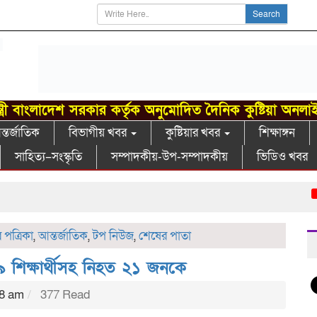
Search
্ত্রী বাংলাদেশ সরকার কর্তৃক অনুমোদিত দৈনিক কুষ্টিয়া অনলা
্তর্জাতিক
বিভাগীয় খবর
কুষ্টিয়ার খবর
শিক্ষাঙ্গন
সাহিত্য–সংস্কৃতি
সম্পাদকীয়-উপ-সম্পাদকীয়
ভিডিও খবর
বরে
পত্রিকা
,
আন্তর্জাতিক
,
টপ নিউজ
,
শেষের পাতা
রল ১৯ শিক্ষার্থীসহ নিহত ২১ জনকে
58 am
377 Read