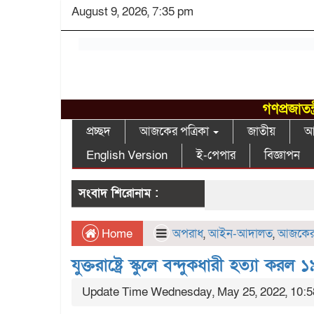
August 9, 2026, 7:35 pm
গণপ্রজাতন
প্রচ্ছদ
আজকের পত্রিকা
জাতীয়
আন
English Version
ই-পেপার
বিজ্ঞাপন
সংবাদ শিরোনাম :
Home
অপরাধ
,
আইন-আদালত
,
আজকের 
যুক্তরাষ্ট্রে স্কুলে বন্দুকধারী হত্যা ক
Update Time Wednesday, May 25, 2022, 10: