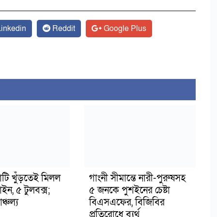
inkedin
Reddit
Google Plus
াটি খুঁড়তেই মিলল
গাংনী সীমান্তে নারী-পুরুষসহ
মাইন, ৫ টুলবক্স;
৫ জনকে পুশইনের চেষ্টা
্চল্য
বিএসএফের, বিজিবির
প্রতিরোধে ব্যর্থ