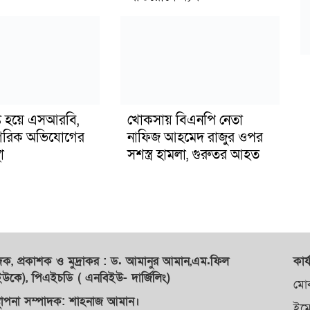
ুপ্ত হয়ে এসআরবি,
খোকসায় বিএনপি নেতা
গরিক অভিযোগের
নাফিজ আহমেদ রাজুর ওপর
া
সশস্ত্র হামলা, গুরুতর আহত
াদক,
প্রকাশক
ও
মুদ্রাকর
: ড. আমানুর আমান,
এম.ফিল
কার্
কে), পিএইচডি ( এনবিইউ- দার্জিলিং)
মো
্থাপনা সম্পাদক: শাহনাজ আমান।
ইম