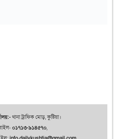
যালয়:-
থানা ট্রাফিক মোড়, কুষ্টিয়া।
বাইল-
০১৭১৩-৯১৪৫৭০
,
েইল:
info.dailykushtia@gmail.com