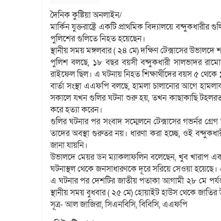
দৈনিক কুষ্টিয়া অনলাইন/
মার্কিন যুক্তরাষ্ট্রে একটি প্রাথমিক বিদ্যালয়ে বন্দুকধা
পুলিশের গুলিতে নিহত হয়েছেন।
স্থানীয় সময় মঙ্গলবার ( ২৪ মে) দক্ষিণ টেক্সাসের উভালদে
পুলিশ বলছে, ১৮ বছর বয়সী বন্দুকধারী সালভাদর রাম
রাইফেল ছিল। এ ঘটনায় নিহত শিক্ষার্থীদের বয়স ৫ থেকে 
বার্তা সংস্থা এএফপি বলছে, হামলা চালানোর আগে হামলাক
সকালে যখন গুলির ঘটনা শুরু হয়, তখন কাছাকাছি টহলরত বর্
করে হত্যা করেন।
গুলির ঘটনার পর সংবাদ সম্মেলনে টেক্সাসের গভর্নর গ্র
তাদের অবস্থা গুরুতর নয়। ধারণা করা হচ্ছে, ওই বন্দু
জানা যায়নি।
উভালদে মেয়র ডন ম্যাকলাফলিন বলেছেন, খুব খারাপ একটি
ঘটনাস্থল থেকে জনসাধারণকে দূরে সরিয়ে সেওয়া হয়েছে।
এ ঘটনার পর দেশটির জাতীয় পতাকা আগামী ২৮ মে পর্যন্ত অ
স্থানীয় সময় বুধবার ( ২৫ মে) হোয়াইট হাউস থেকে জাতির 
সূত্র- আল জাজিরা, সিএনবিসি, বিবিসি, এএফপি