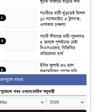
খুচরা বাজারে বাড়তি দাম
গাংনীতে মাটি খুঁড়তেই মিলল
২
১০ ল্যান্ডমাইন, ৫ টুলবক্স;
এলাকায় চাঞ্চল্য
গাংনী সীমান্তে নারী-পুরুষসহ
৩
৫ জনকে পুশইনের চেষ্টা
বিএসএফের, বিজিবির
প্রতিরোধে ব্যর্থ
ইবির জুলাই-৩৬ হলে
৪
রুমমেটদের গোপন ছবি
প্রেমিকের কাছে পাঠানোর
ফেসবুকে আমরা
অভিযোগ, ক্ষোভ ও আতঙ্ক
িক্ষার্থীদের
পুরোনো খবর এখানে,তারিখ অনুযায়ী
র‍্যাব বিলুপ্ত হয়ে এসআরবি,
৫
থাকছে নাগরিক অভিযোগের
নতুন ব্যবস্থা