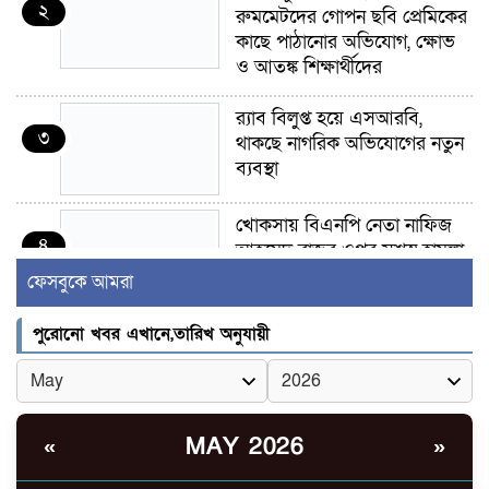
২
রুমমেটদের গোপন ছবি প্রেমিকের
কাছে পাঠানোর অভিযোগ, ক্ষোভ
ও আতঙ্ক শিক্ষার্থীদের
র‍্যাব বিলুপ্ত হয়ে এসআরবি,
৩
থাকছে নাগরিক অভিযোগের নতুন
ব্যবস্থা
খোকসায় বিএনপি নেতা নাফিজ
৪
আহমেদ রাজুর ওপর সশস্ত্র হামলা,
গুরুতর আহত
ফেসবুকে আমরা
সাঈদীর ছবিতে জুতা
পুরোনো খবর এখানে,তারিখ অনুযায়ী
৫
নিক্ষেপকারীরা ‘জারজ সন্তান’:
আমির হামজা
ইসলামী বিশ্ববিদ্যালয়র ৪৪
MAY 2026
«
»
৬
শিক্ষককে ঘিরে দেশব্যাপী গোপন