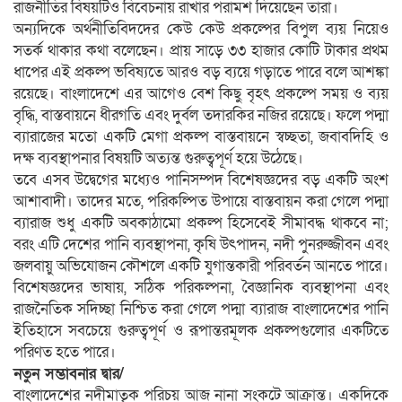
রাজনীতির বিষয়টিও বিবেচনায় রাখার পরামর্শ দিয়েছেন তারা।
অন্যদিকে অর্থনীতিবিদদের কেউ কেউ প্রকল্পের বিপুল ব্যয় নিয়েও
সতর্ক থাকার কথা বলেছেন। প্রায় সাড়ে ৩৩ হাজার কোটি টাকার প্রথম
ধাপের এই প্রকল্প ভবিষ্যতে আরও বড় ব্যয়ে গড়াতে পারে বলে আশঙ্কা
রয়েছে। বাংলাদেশে এর আগেও বেশ কিছু বৃহৎ প্রকল্পে সময় ও ব্যয়
বৃদ্ধি, বাস্তবায়নে ধীরগতি এবং দুর্বল তদারকির নজির রয়েছে। ফলে পদ্মা
ব্যারাজের মতো একটি মেগা প্রকল্প বাস্তবায়নে স্বচ্ছতা, জবাবদিহি ও
দক্ষ ব্যবস্থাপনার বিষয়টি অত্যন্ত গুরুত্বপূর্ণ হয়ে উঠেছে।
তবে এসব উদ্বেগের মধ্যেও পানিসম্পদ বিশেষজ্ঞদের বড় একটি অংশ
আশাবাদী। তাদের মতে, পরিকল্পিত উপায়ে বাস্তবায়ন করা গেলে পদ্মা
ব্যারাজ শুধু একটি অবকাঠামো প্রকল্প হিসেবেই সীমাবদ্ধ থাকবে না;
বরং এটি দেশের পানি ব্যবস্থাপনা, কৃষি উৎপাদন, নদী পুনরুজ্জীবন এবং
জলবায়ু অভিযোজন কৌশলে একটি যুগান্তকারী পরিবর্তন আনতে পারে।
বিশেষজ্ঞদের ভাষায়, সঠিক পরিকল্পনা, বৈজ্ঞানিক ব্যবস্থাপনা এবং
রাজনৈতিক সদিচ্ছা নিশ্চিত করা গেলে পদ্মা ব্যারাজ বাংলাদেশের পানি
ইতিহাসে সবচেয়ে গুরুত্বপূর্ণ ও রূপান্তরমূলক প্রকল্পগুলোর একটিতে
পরিণত হতে পারে।
নতুন সম্ভাবনার দ্বার/
বাংলাদেশের নদীমাতৃক পরিচয় আজ নানা সংকটে আক্রান্ত। একদিকে