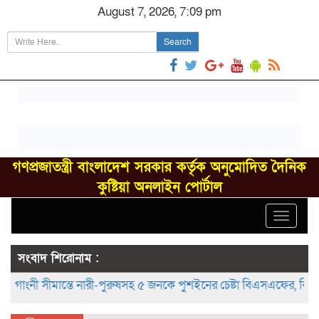
August 7, 2026, 7:09 pm
Search
গণপ্রজাতন্ত্রী বাংলাদেশ সরকার কর্তৃক অনুমোদিত দৈনিক
কুষ্টিয়া অনলাইন পোর্টাল
Toggle
navigat
সংবাদ শিরোনাম :
াংনী সীমান্তে নারী-পুরুষসহ ৫ জনকে পুশইনের চেষ্টা বিএসএফের, বিজিবির প্র