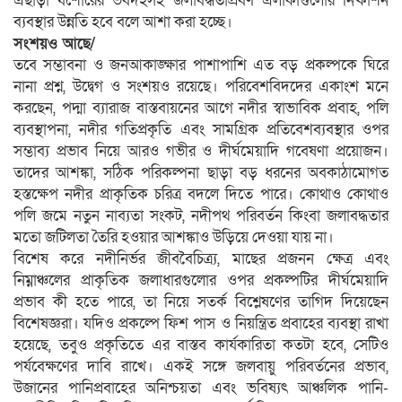
এছাড়া যশোরের ভবদহসহ জলাবদ্ধতাপ্রবণ এলাকাগুলোর নিষ্কাশন
ব্যবস্থার উন্নতি হবে বলে আশা করা হচ্ছে।
সংশয়ও আছে/
তবে সম্ভাবনা ও জনআকাঙ্ক্ষার পাশাপাশি এত বড় প্রকল্পকে ঘিরে
নানা প্রশ্ন, উদ্বেগ ও সংশয়ও রয়েছে। পরিবেশবিদদের একাংশ মনে
করছেন, পদ্মা ব্যারাজ বাস্তবায়নের আগে নদীর স্বাভাবিক প্রবাহ, পলি
ব্যবস্থাপনা, নদীর গতিপ্রকৃতি এবং সামগ্রিক প্রতিবেশব্যবস্থার ওপর
সম্ভাব্য প্রভাব নিয়ে আরও গভীর ও দীর্ঘমেয়াদি গবেষণা প্রয়োজন।
তাদের আশঙ্কা, সঠিক পরিকল্পনা ছাড়া বড় ধরনের অবকাঠামোগত
হস্তক্ষেপ নদীর প্রাকৃতিক চরিত্র বদলে দিতে পারে। কোথাও কোথাও
পলি জমে নতুন নাব্যতা সংকট, নদীপথ পরিবর্তন কিংবা জলাবদ্ধতার
মতো জটিলতা তৈরি হওয়ার আশঙ্কাও উড়িয়ে দেওয়া যায় না।
বিশেষ করে নদীনির্ভর জীববৈচিত্র্য, মাছের প্রজনন ক্ষেত্র এবং
নিম্নাঞ্চলের প্রাকৃতিক জলাধারগুলোর ওপর প্রকল্পটির দীর্ঘমেয়াদি
প্রভাব কী হতে পারে, তা নিয়ে সতর্ক বিশ্লেষণের তাগিদ দিয়েছেন
বিশেষজ্ঞরা। যদিও প্রকল্পে ফিশ পাস ও নিয়ন্ত্রিত প্রবাহের ব্যবস্থা রাখা
হয়েছে, তবুও প্রকৃতিতে এর বাস্তব কার্যকারিতা কতটা হবে, সেটিও
পর্যবেক্ষণের দাবি রাখে। একই সঙ্গে জলবায়ু পরিবর্তনের প্রভাব,
উজানের পানিপ্রবাহের অনিশ্চয়তা এবং ভবিষ্যৎ আঞ্চলিক পানি-