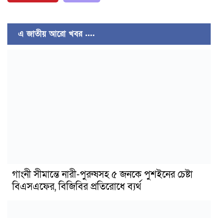
এ জাতীয় আরো খবর ....
গাংনী সীমান্তে নারী-পুরুষসহ ৫ জনকে পুশইনের চেষ্টা
বিএসএফের, বিজিবির প্রতিরোধে ব্যর্থ