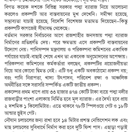
দক্ষিণ-পশ্চিমাঞ্চলের পানি সংকট অনেকাংশে দূর করা সম্ভব।
বিগত কয়েক দশকে বিভিন্ন সরকার পদ্মা ব্যারাজ নিয়ে আলোচনা
করলেও প্রকল্পটি আর বাস্তবায়নের মুখ দেখেনি। সমীক্ষা হয়েছে,
সম্ভাব্যতা যাচাই হয়েছে, বিদেশি বিশেষজ্ঞ মতামত দিয়েছেন—কিন্তু
প্রকল্পটি কাগজেই সীমাবদ্ধ থেকেছে।
বর্তমান সরকার নির্বাচনের আগে রাজশাহীর জনসভায় পদ্মা ব্যারাজ
নির্মাণের প্রতিশ্রুতি দেয়। পরে ক্ষমতায় এসে প্রকল্পটি বাস্তবায়নের
উদ্যোগ নেয়। পানিসম্পদ মন্ত্রণালয় ও পরিকল্পনা কমিশনের একাধিক
পর্যায়ের যাচাই-বাছাই শেষে এখন তা একনেক অনুমোদনের অপেক্ষায়।
পরিকল্পনা কমিশনের কর্মকর্তারা বলছেন, প্রকল্পটির প্রয়োজনীয়তা
নিয়ে আর কোনো দ্বিমত নেই। এটি শুধু একটি অবকাঠামো প্রকল্প নয়;
বরং পানি নিরাপত্তা, খাদ্য উৎপাদন, পরিবেশ রক্ষা ও আঞ্চলিক
অর্থনীতির সঙ্গে সরাসরি সম্পর্কিত একটি জাতীয় প্রকল্প।
প্রকল্পের প্রথম ধাপে প্রায় ৩৩ হাজার ৪৭৪ কোটি টাকা ব্যয়ে পদ্মা নদীর
রাজবাড়ীর পাংশা এলাকায় নির্মিত হবে মূল ব্যারাজ। এর দৈর্ঘ্য হবে প্রায়
২ দশমিক ১ কিলোমিটার। এতে থাকবে ৭৮টি স্পিলওয়ে গেট ও ১৮টি
আন্ডার স্লুইস গেট।
নৌযান চলাচলের জন্য রাখা হবে ১৪ মিটার প্রশস্ত নেভিগেশন লক এবং
মাছ চলাচলের সুবিধার্থে নির্মাণ করা হবে দুটি ফিশ পাস। এছাড়া গড়াই