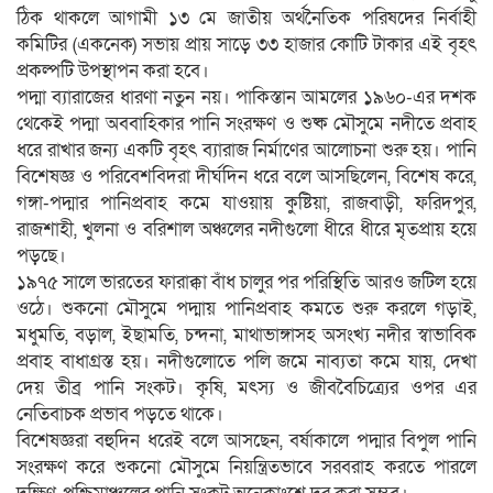
ঠিক থাকলে আগামী ১৩ মে জাতীয় অর্থনৈতিক পরিষদের নির্বাহী
কমিটির (একনেক) সভায় প্রায় সাড়ে ৩৩ হাজার কোটি টাকার এই বৃহৎ
প্রকল্পটি উপস্থাপন করা হবে।
পদ্মা ব্যারাজের ধারণা নতুন নয়। পাকিস্তান আমলের ১৯৬০-এর দশক
থেকেই পদ্মা অববাহিকার পানি সংরক্ষণ ও শুষ্ক মৌসুমে নদীতে প্রবাহ
ধরে রাখার জন্য একটি বৃহৎ ব্যারাজ নির্মাণের আলোচনা শুরু হয়। পানি
বিশেষজ্ঞ ও পরিবেশবিদরা দীর্ঘদিন ধরে বলে আসছিলেন, বিশেষ করে,
গঙ্গা-পদ্মার পানিপ্রবাহ কমে যাওয়ায় কুষ্টিয়া, রাজবাড়ী, ফরিদপুর,
রাজশাহী, খুলনা ও বরিশাল অঞ্চলের নদীগুলো ধীরে ধীরে মৃতপ্রায় হয়ে
পড়ছে।
১৯৭৫ সালে ভারতের ফারাক্কা বাঁধ চালুর পর পরিস্থিতি আরও জটিল হয়ে
ওঠে। শুকনো মৌসুমে পদ্মায় পানিপ্রবাহ কমতে শুরু করলে গড়াই,
মধুমতি, বড়াল, ইছামতি, চন্দনা, মাথাভাঙ্গাসহ অসংখ্য নদীর স্বাভাবিক
প্রবাহ বাধাগ্রস্ত হয়। নদীগুলোতে পলি জমে নাব্যতা কমে যায়, দেখা
দেয় তীব্র পানি সংকট। কৃষি, মৎস্য ও জীববৈচিত্র্যের ওপর এর
নেতিবাচক প্রভাব পড়তে থাকে।
বিশেষজ্ঞরা বহুদিন ধরেই বলে আসছেন, বর্ষাকালে পদ্মার বিপুল পানি
সংরক্ষণ করে শুকনো মৌসুমে নিয়ন্ত্রিতভাবে সরবরাহ করতে পারলে