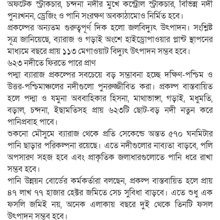
অফটেক স্ট্রাকচার, চন্দনা নদীর মুখে কন্ট্রোল স্ট্রাকচার, বিভিন্ন নদী
পুনঃখনন, ড্রেজিং ও পানি সংরক্ষণ অবকাঠামোও নির্মিত হবে।
প্রকল্পের অন্যতম গুরুত্বপূর্ণ দিক হলো জলবিদ্যুৎ উৎপাদন। সংশ্লিষ্ট
সূত্র জানিয়েছে, ব্যারাজ ও গড়াই অংশে হাইড্রোপাওয়ার প্লান্ট স্থাপনের
মাধ্যমে বছরে প্রায় ১১৩ মেগাওয়াট বিদ্যুৎ উৎপাদন সম্ভব হবে।
৬২৩ নদীতে ফিরতে পারে প্রাণ
পদ্মা ব্যারাজ প্রকল্পের সবচেয়ে বড় সম্ভাবনা হচ্ছে দক্ষিণ-পশ্চিম ও
উত্তর-পশ্চিমাঞ্চলের নদীগুলো পুনরুজ্জীবিত করা। প্রকল্প বাস্তবায়িত
হলে পদ্মা ও যমুনা অববাহিকার হিসনা, মাথাভাঙ্গা, গড়াই, মধুমতি,
বড়াল, চন্দনা, ইছামতিসহ প্রায় ৬২৩টি ছোট-বড় নদী নতুন করে
পানিপ্রবাহ পাবে।
শুকনো মৌসুমে ব্যারাজ থেকে প্রতি সেকেন্ডে অন্তত ৫৭০ ঘনমিটার
পানি ছাড়ার পরিকল্পনা রয়েছে। এতে নদীগুলোর নাব্যতা বাড়বে, পলি
অপসারণ সহজ হবে এবং প্রাকৃতিক জলাধারগুলোতে পানি ধরে রাখা
সম্ভব হবে।
পানি উন্নয়ন বোর্ডের কর্মকর্তারা বলছেন, প্রকল্প বাস্তবায়িত হলে প্রায়
৪৭ লাখ ৭৭ হাজার হেক্টর জমিতে সেচ সুবিধা বাড়বে। এতে শুধু এক
ফসলি জমিই নয়, অনেক এলাকায় বছরে দুই থেকে তিনটি ফসল
উৎপাদন সম্ভব হবে।