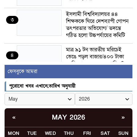
ইসলামী বিশ্ববিদ্যালয়র ৪৪
৩
শিক্ষককে ঘিরে দেশব্যাপী গোপন
তৎপরতার অভিযোগ/ তদন্তে
গঠিত হলো উচ্চপর্যায়ের কমিটি
মাত্র ৯১ টন ভারতীয় মরিচেই
৪
ভেঙে পড়ল বাজার/৪০০ টাকা
কেজি দাম কে ধরে রেখেছিল?
ফেসবুকে আমরা
জুলাই আন্দোলন ছিল সম্মিলিত,
৫
লক্ষ্য হওয়া উচিত ঐক্য ও
পুরোনো খবর এখানে,তারিখ অনুযায়ী
রাষ্ট্রগঠন
ভোরে ঝিনাইদহ সীমান্তে জটলা
৬
দেখে বিএসএফের রাবার বুলেট,
MAY 2026
«
»
বাংলাদেশি আহত
MON
TUE
WED
THU
FRI
SAT
SUN