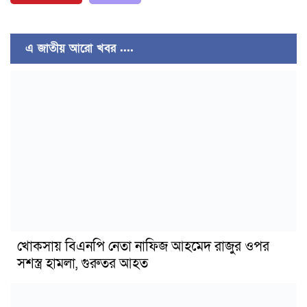
এ জাতীয় আরো খবর ....
খোকসায় বিএনপি নেতা নাফিজ আহমেদ রাজুর ওপর
সশস্ত্র হামলা, গুরুতর আহত