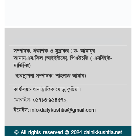
সম্পাদক,
প্রকাশক
ও
মুদ্রাকর
: ড. আমানুর
আমান,
এম.ফিল (আইইউকে), পিএইচডি ( এনবিইউ-
দার্জিলিং)
ব্যবস্থাপনা সম্পাদক: শাহনাজ আমান।
কার্যালয়:-
থানা ট্রাফিক মোড়, কুষ্টিয়া।
মোবাইল-
০১৭১৩-৯১৪৫৭০
,
ইমেইল:
info.dailykushtia@gmail.com
© All rights reserved © 2024 dainikkushtia.net