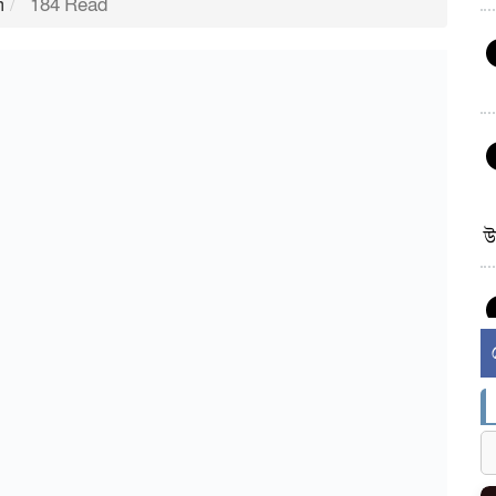
m
184 Read
উ
র