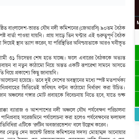
অনুষ্ঠিত বাংলাদেশ-ভারত যৌথ নদী কমিশনের (জেআরসি) ৯০তম বৈঠক
্ট বার্তা পাওয়া যায়নি। প্রায় সাড়ে তিন ঘণ্টার এই গুরুত্বপূর্ণ বৈঠক
না দিয়েই স্থান ত্যাগ করেন, যা পরিস্থিতির অনিশ্চয়তাকে আরও ঘনীভূত
 আগামী ৩১ ডিসেম্বর শেষ হতে যাচ্ছে। ফলে এবারের বৈঠককে অত্যন্ত
ুক্তি নবায়ন বা নতুন কাঠামো নিয়ে অন্তত একটি রূপরেখা সামনে আসতে
তি নিয়ে প্রকাশ্যে কিছু জানায়নি।
িয়ে আলোচনা হয়েছে। তবে দুই দেশের অবস্থানের মধ্যে স্পষ্ট মতপার্থক্য
নিপ্রবাহের ভিত্তিতেই ভবিষ্যৎ বণ্টন কাঠামো নির্ধারণ করা উচিত।
জান অঞ্চলের গঙ্গার মোট প্রবাহকে বিবেচনায় নিতে হবে, যাতে শুষ্ক
াক্কা ব্যারাজ ও আশপাশের নদী অঞ্চলে যৌথ পর্যবেক্ষণ পরিচালনা
ার পানিপ্রবাহ সরেজমিনে পর্যালোচনা করা হলেও পর্যবেক্ষণের ফলাফল
প্রতিনিধিরা এটিকে ‘রুটিন অবজারভেশন’ বলে উল্লেখ করেন।
দলের নেতৃত্ব দেন জয়েন্ট রিভার কমিশনের সদস্য মোহাম্মদ আনোয়ার