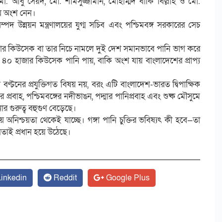
. আবু সৈয়দ, মো. শামসুজ্জামান, মোহাম্মদ বাকি বিল্লাহ ও মো.
ায় অংশ নেন।
্পদ উন্নয়ন মন্ত্রণালয়ের যুগ্ম সচিব এবং পশ্চিমবঙ্গ সরকারের সেচ
 ৭০ হাজার কিউসেক বা তার নিচে নামলে দুই দেশ সমানভাবে পানি ভাগ করে
৪০ হাজার কিউসেক পানি পায়, বাকি অংশ যায় বাংলাদেশের প্রাপ্য
্টনের প্রযুক্তিগত বিষয় নয়, বরং এটি বাংলাদেশ-ভারত দ্বিপাক্ষিক
রবাহ, পশ্চিমবঙ্গের নদীভাঙন, পদ্মার পানিপ্রবাহ এবং শুষ্ক মৌসুমে
র গুরুত্ব বহুগুণ বেড়েছে।
নিশ্চয়তা থেকেই যাচ্ছে। গঙ্গা পানি চুক্তির ভবিষ্যৎ কী হবে—তা
তাই প্রধান হয়ে উঠেছে।
inkedin
Reddit
Google Plus