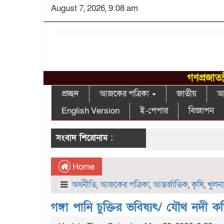
August 7, 2026, 9:08 am
গণপ্রজাতন
প্রচ্ছদ
আজকের পত্রিকা
জাতীয়
আন
English Version
ই-পেপার
বিজ্ঞাপন
সংবাদ শিরোনাম :
Home
অর্থনীতি
,
আজকের পত্রিকা
,
আন্তর্জাতিক
,
কৃষি
,
খুলন
গঙ্গা পানি চুক্তির ভবিষ্যৎ/ যৌথ নদী