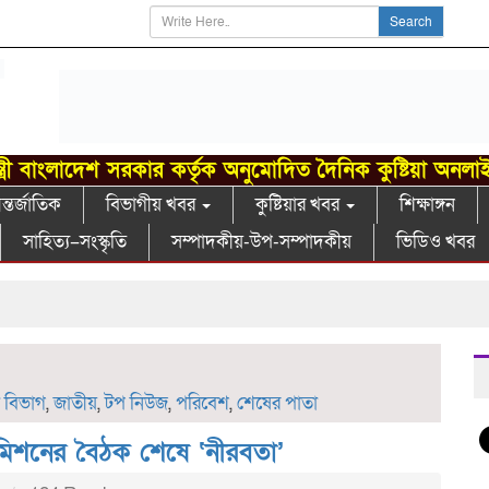
Search
্ত্রী বাংলাদেশ সরকার কর্তৃক অনুমোদিত দৈনিক কুষ্টিয়া অনলা
্তর্জাতিক
বিভাগীয় খবর
কুষ্টিয়ার খবর
শিক্ষাঙ্গন
সাহিত্য–সংস্কৃতি
সম্পাদকীয়-উপ-সম্পাদকীয়
ভিডিও খবর
খো
া বিভাগ
,
জাতীয়
,
টপ নিউজ
,
পরিবেশ
,
শেষের পাতা
 কমিশনের বৈঠক শেষে ‘নীরবতা’