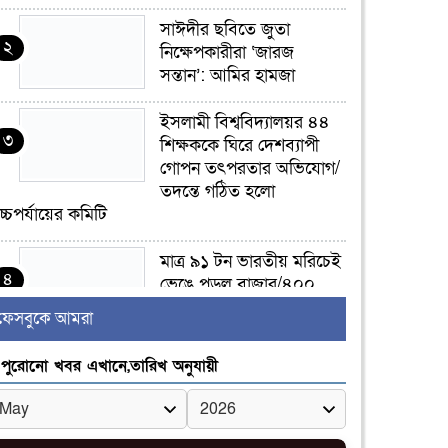
সাঈদীর ছবিতে জুতা
২
নিক্ষেপকারীরা ‘জারজ
সন্তান’: আমির হামজা
ইসলামী বিশ্ববিদ্যালয়র ৪৪
৩
শিক্ষককে ঘিরে দেশব্যাপী
গোপন তৎপরতার অভিযোগ/
তদন্তে গঠিত হলো
চ্চপর্যায়ের কমিটি
মাত্র ৯১ টন ভারতীয় মরিচেই
৪
ভেঙে পড়ল বাজার/৪০০
টাকা কেজি দাম কে ধরে
ফেসবুকে আমরা
েখেছিল?
পুরোনো খবর এখানে,তারিখ অনুযায়ী
জুলাই আন্দোলন ছিল
৫
সম্মিলিত, লক্ষ্য হওয়া উচিত
ঐক্য ও রাষ্ট্রগঠন