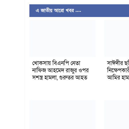
এ জাতীয় আরো খবর ....
খোকসায় বিএনপি নেতা
সাঈদীর ছ
নাফিজ আহমেদ রাজুর ওপর
নিক্ষেপকার
সশস্ত্র হামলা, গুরুতর আহত
আমির হাম