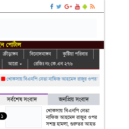
ইন পোর্টাল
ক্রীড়াঙ্গন
বিনোদনাঙ্গন
কুষ্টিয়া পরিবার
আরো
রেজিঃ নং কে.এন ২৭৬
কসায় বিএনপি নেতা নাফিজ আহমেদ রাজুর ওপর সশস্ত্র হামলা, গুরুতর আ
সর্বশেষ সংবাদ
জনপ্রিয় সংবাদ
খোকসায় বিএনপি নেতা
১
নাফিজ আহমেদ রাজুর ওপর
সশস্ত্র হামলা, গুরুতর আহত