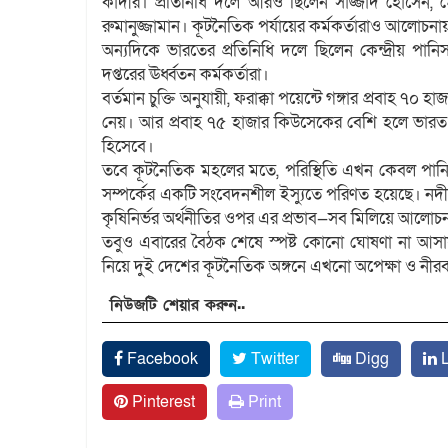
কাদীর। প্রতিনিধি দলে আরও ছিলেন সাজ্জাদ হোসেন, মো
রুমানুজ্জামান। কূটনৈতিক পর্যায়ের কর্মকর্তারাও আলোচন
অন্যদিকে ভারতের প্রতিনিধি দলে ছিলেন কেন্দ্রীয় পানিসম
দপ্তরের ঊর্ধ্বতন কর্মকর্তারা।
বর্তমান চুক্তি অনুযায়ী, ফরাক্কা পয়েন্টে গঙ্গার প্রবাহ
নেয়। আর প্রবাহ ৭৫ হাজার কিউসেকের বেশি হলে ভারত 
হিসেবে।
তবে কূটনৈতিক মহলের মতে, পরিস্থিতি এখন কেবল পানি বণ
সম্পর্কের একটি সংবেদনশীল ইস্যুতে পরিণত হয়েছে। নদীর প্
কৃষিনির্ভর অর্থনীতির ওপর এর প্রভাব—সব মিলিয়ে আলোচনা
তবুও এবারের বৈঠক শেষে স্পষ্ট কোনো ঘোষণা না আসায় অ
নিয়ে দুই দেশের কূটনৈতিক অঙ্গনে এখনো অপেক্ষা ও নীরব
নিউজটি শেয়ার করুন..
Facebook
Twitter
Digg
L
Pinterest
Print