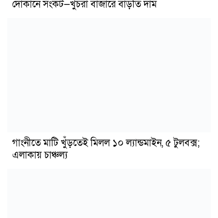
দোকানে সংকট—খুচরা বাজারে বাড়তি দাম
গাংনীতে মাটি খুঁড়তেই মিলল ১০ ল্যান্ডমাইন, ৫ টুলবক্স;
এলাকায় চাঞ্চল্য