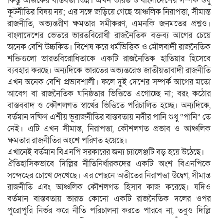
কিন্তু আজকের বাস্তবতা ভিন্ন। এখন ভারত ও বাংলাদেশের সম্পর্ক শুধু
কূটনীতির বিষয় নয়; এর সঙ্গে জড়িয়ে গেছে আঞ্চলিক নিরাপত্তা, সীমান্ত
রাজনীতি, অভ্যন্তরীণ ক্ষমতার সমীকরণ, এমনকি জনমতের প্রশ্নও।
বাংলাদেশের ভেতরে ভারতবিরোধী রাজনৈতিক বক্তব্য আগের চেয়ে
অনেক বেশি উচ্চকিত। বিশেষ করে ধর্মভিত্তিক ও মৌলবাদী রাজনৈতিক
শক্তিগুলো ভারতবিরোধিতাকে একটি রাজনৈতিক হাতিয়ার হিসেবে
ব্যবহার করছে। অন্যদিকে ভারতের অভ্যন্তরেও জাতীয়তাবাদী রাজনীতি
এখন অনেক বেশি প্রভাবশালী। ফলে দুই দেশের সম্পর্ক আগের মতো
আবেগ বা রাজনৈতিক ঘনিষ্ঠতার ভিত্তিতে এগোচ্ছে না; বরং কঠোর
বাস্তববাদ ও কৌশলগত স্বার্থের ভিত্তিতে পরিচালিত হচ্ছে। অন্যদিকে,
বর্তমান দক্ষিণ এশীয় ভূরাজনীতির বাস্তবতায় নদীর পানি শুধু “পানি” তে
নেই। এটি এখন সীমান্ত, নিরাপত্তা, কৌশলগত প্রভাব ও আঞ্চলিক
ক্ষমতার রাজনীতির অংশে পরিণত হয়েছে।
এখানেই বর্তমান বিএনপি সরকারের জন্য চ্যালেঞ্জটি বড় হয়ে উঠেছে।
ঐতিহাসিকভাবে দিল্লির নীতিনির্ধারকদের একটি অংশ বিএনপিকে
সন্দেহের চোখে দেখেছে। এর পেছনে অতীতের নিরাপত্তা উদ্বেগ, সীমান্ত
রাজনীতি এবং আঞ্চলিক কৌশলগত হিসাব কাজ করেছে। যদিও
বর্তমান বাস্তবতায় ভারত কোনো একটি রাজনৈতিক দলের ওপর
পুরোপুরি নির্ভর করে নীতি পরিচালনা করতে পারবে না, তবুও দিল্লি