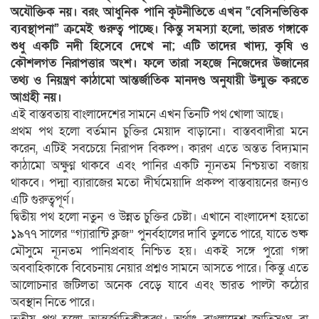
অযৌক্তিক নয়। বরং আধুনিক পানি কূটনীতিতে এখন “বেসিনভিত্তিক
ব্যবস্থাপনা” ক্রমেই গুরুত্ব পাচ্ছে। কিন্তু সমস্যা হলো, ভারত গঙ্গাকে
শুধু একটি নদী হিসেবে দেখে না; এটি তাদের খাদ্য, কৃষি ও
কৌশলগত নিরাপত্তার অংশ। ফলে তারা সহজে নিজেদের উজানের
তথ্য ও নিয়ন্ত্রণ কাঠামো আন্তর্জাতিক মানদণ্ড অনুযায়ী উন্মুক্ত করতে
আগ্রহী নয়।
এই বাস্তবতায় বাংলাদেশের সামনে এখন তিনটি পথ খোলা আছে।
প্রথম পথ হলো বর্তমান চুক্তির মেয়াদ বাড়ানো। বাস্তববাদীরা মনে
করেন, এটিই সবচেয়ে নিরাপদ বিকল্প। কারণ এতে অন্তত বিদ্যমান
কাঠামো অক্ষুণ্ণ থাকবে এবং পানির একটি ন্যূনতম নিশ্চয়তা বজায়
থাকবে। পদ্মা ব্যারাজের মতো দীর্ঘমেয়াদি প্রকল্প বাস্তবায়নের জন্যও
এটি গুরুত্বপূর্ণ।
দ্বিতীয় পথ হলো নতুন ও উন্নত চুক্তির চেষ্টা। এখানে বাংলাদেশ হয়তো
১৯৭৭ সালের “গ্যারান্টি ক্লজ” পুনর্বহালের দাবি তুলতে পারে, যাতে শুষ্ক
মৌসুমে ন্যূনতম পানিপ্রবাহ নিশ্চিত হয়। একই সঙ্গে পুরো গঙ্গা
অববাহিকাকে বিবেচনায় নেয়ার প্রশ্নও সামনে আসতে পারে। কিন্তু এতে
আলোচনার জটিলতা অনেক বেড়ে যাবে এবং ভারত পাল্টা কঠোর
অবস্থান নিতে পারে।