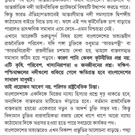
তৃতীয় পথ হলো আন্তর্জাতিকীকরণ। অর্থাৎ বাংলাদেশ জাতিসংঘ বা
আন্তর্জাতিক নদী আইনভিত্তিক প্ল্যাটফর্মে বিষয়টি উত্থাপন করতে পারে।
কিন্তু ভারত ঐতিহ্যগতভাবেই আন্তঃসীমান্ত নদী সমস্যাকে দ্বিপক্ষীয়
কাঠামোর বাইরে নিতে চায় না। ফলে এই পথ কূটনৈতিক চাপ বাড়াতে
পারলেও তাৎক্ষণিক সমাধান এনে দেবে—এমন নিশ্চয়তা নেই।
এখানে আরেকটি গুরুত্বপূর্ণ বিষয় হলো বাংলাদেশের অভ্যন্তরীণ
রাজনৈতিক পরিবেশ। যদি গঙ্গা চুক্তিকে শুধুমাত্র “ভারতপন্থী” বা
“ভারতবিরোধী” রাজনীতির চশমায় দেখা হয়, তাহলে বাস্তবসম্মত
সমাধান কঠিন হয়ে পড়বে।
কারণ পানি কেবল কূটনীতির প্রশ্ন নয়;
এটি কৃষি, পরিবেশ, খাদ্যনিরাপত্তা ও জনজীবনের প্রশ্ন। দক্ষিণ-
পশ্চিমাঞ্চলের নদীগুলো শুকিয়ে গেলে ক্ষতিগ্রস্ত হবে বাংলাদেশের
সাধারণ মানুষই।
তাই প্রয়োজন আবেগ নয়, পরিণত রাষ্ট্রনৈতিক চিন্তা।
বাংলাদেশকে একদিকে নিজের ন্যায্য হিস্যার প্রশ্নে দৃঢ় থাকতে হবে,
অন্যদিকে বাস্তবতার মাটিতেও দাঁড়াতে হবে। বর্তমান রাজনৈতিক
বাস্তবতায় হয়তো একেবারে নতুন ও আদর্শ চুক্তি সম্ভব নয়। কিন্তু
বিদ্যমান চুক্তির ধারাবাহিকতা বজায় রেখে ধাপে ধাপে আরো ন্যায্য
কাঠামোর দিকে অগ্রসর হওয়া হতে পারে সবচেয়ে কার্যকর পথ।
বাংলাদেশের অভ্যন্তরেও এখন বিকল্প প্রস্তুতির আলোচনা বাড়ছে। পদ্মা