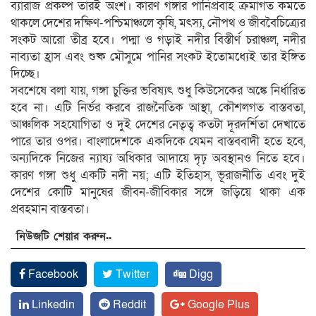
ব্যারাজ প্রকল্প তারই অংশ। কারণ গঙ্গার পানিপ্রবাহ ক্রমাগত কমতে
থাকলে দেশের দক্ষিণ-পশ্চিমাঞ্চলে কৃষি, মৎস্য, নৌপথ ও জীববৈচিত্র্যের
সংকট আরো তীব্র হবে। পদ্মা ও গড়াই নদীর বিস্তীর্ণ চরাঞ্চল, নদীর
নাব্যতা হ্রাস এবং শুষ্ক মৌসুমে পানির সংকট ইতোমধ্যেই তার ইঙ্গিত
দিচ্ছে।
সবশেষে বলা যায়, গঙ্গা চুক্তির ভবিষ্যৎ শুধু কিউসেকের অঙ্কে নির্ধারিত
হবে না। এটি নির্ভর করবে রাজনৈতিক আস্থা, কৌশলগত বাস্তবতা,
আঞ্চলিক সহযোগিতা ও দুই দেশের নেতৃত্ব কতটা দূরদর্শিতা দেখাতে
পারে তার ওপর। বাংলাদেশকে একদিকে যেমন বাস্তববাদী হতে হবে,
অন্যদিকে নিজের ন্যায্য অধিকার আদায়ে দৃঢ় অবস্থানও নিতে হবে।
কারণ গঙ্গা শুধু একটি নদী নয়; এটি ইতিহাস, ভূরাজনীতি এবং দুই
দেশের কোটি মানুষের জীবন-জীবিকার সঙ্গে জড়িয়ে থাকা এক
প্রবহমান বাস্তবতা।
নিউজটি শেয়ার করুন..
Facebook
Twitter
Digg
Linkedin
Reddit
Google Plus