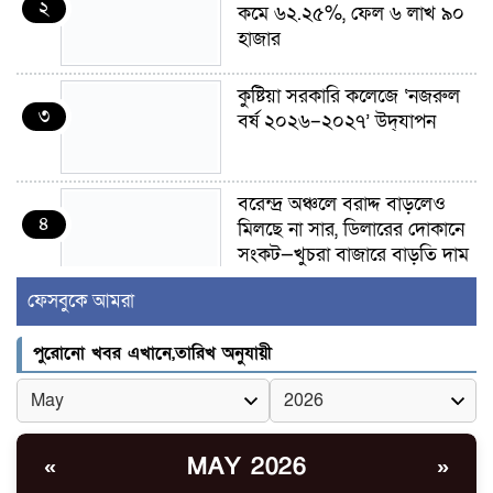
২
কমে ৬২.২৫%, ফেল ৬ লাখ ৯০
হাজার
কুষ্টিয়া সরকারি কলেজে ‘নজরুল
৩
বর্ষ ২০২৬–২০২৭’ উদ্‌যাপন
বরেন্দ্র অঞ্চলে বরাদ্দ বাড়লেও
৪
মিলছে না সার, ডিলারের দোকানে
সংকট—খুচরা বাজারে বাড়তি দাম
ফেসবুকে আমরা
গাংনীতে মাটি খুঁড়তেই মিলল ১০
৫
ল্যান্ডমাইন, ৫ টুলবক্স; এলাকায়
পুরোনো খবর এখানে,তারিখ অনুযায়ী
চাঞ্চল্য
গাংনী সীমান্তে নারী-পুরুষসহ ৫
৬
জনকে পুশইনের চেষ্টা
MAY 2026
«
»
বিএসএফের, বিজিবির প্রতিরোধে