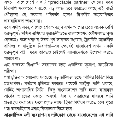
এখনো বাংলাদেশে একটি “predictable partner” খোঁজে। ফলে
বিএনপি সরকারের সবচেয়ে বড় কাজ হবে ভারতের কাছে এই বার্তা
পৌঁছানো যে, সরকার পরিবর্তন হলেও দ্বিপক্ষীয় সহযোগিতার
ধারাবাহিকতা ভাঙবে না।
তবে এটাও সত্য, বাংলাদেশের অবস্থান এখন আগের চেয়ে অনেক বেশি
গুরুত্বপূর্ণ। দক্ষিণ এশিয়ার ভূরাজনীতিতে বাংলাদেশের কৌশলগত মূল্য
বেড়েছে। বঙ্গোপসাগর, উত্তর-পূর্ব ভারতের সংযোগ, ট্রানজিট, আঞ্চলিক
বাণিজ্য ও সামুদ্রিক নিরাপত্তা—সব ক্ষেত্রেই বাংলাদেশ এখন একটি
গুরুত্বপূর্ণ রাষ্ট্র। ফলে ভারতও চাইলেই বাংলাদেশকে উপেক্ষা করতে
পারবে না।
এই বাস্তবতা বিএনপি সরকারের জন্য একদিকে সুযোগ, অন্যদিকে
পরীক্ষা।
গঙ্গা চুক্তির আলোচনায় সবচেয়ে বড় জটিলতা হচ্ছে “পানির ভিত্তি” নিয়ে
মতপার্থক্য। বর্তমান চুক্তিতে ফারাক্কা পয়েন্টে যতটুকু পানি থাকবে,
সেটিই ভাগাভাগির ভিত্তি। কিন্তু বাংলাদেশের দাবি হলো, ফারাক্কার
আগেই ভারতের উজানে অসংখ্য বাঁধ ও ব্যারাজের মাধ্যমে পানি
প্রত্যাহার করা হয়। ফলে প্রকৃত ন্যায্য হিস্যা নির্ধারণ করতে হলে পুরো
গঙ্গা অববাহিকার প্রবাহ বিবেচনায় নিতে হবে।
আন্তর্জাতিক নদী ব্যবস্থাপনার দৃষ্টিকোণ থেকে বাংলাদেশের এই দাবি