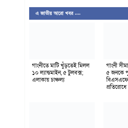
এ জাতীয় আরো খবর ....
গাংনীতে মাটি খুঁড়তেই মিলল
গাংনী সীমা
১০ ল্যান্ডমাইন, ৫ টুলবক্স;
৫ জনকে পু
এলাকায় চাঞ্চল্য
বিএসএফের
প্রতিরোধে ব