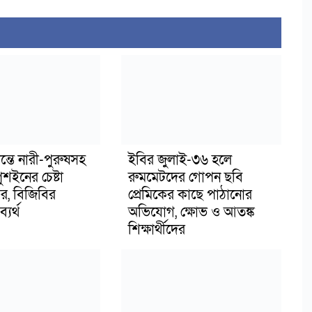
ন্তে নারী-পুরুষসহ
ইবির জুলাই-৩৬ হলে
শইনের চেষ্টা
রুমমেটদের গোপন ছবি
, বিজিবির
প্রেমিকের কাছে পাঠানোর
্যর্থ
অভিযোগ, ক্ষোভ ও আতঙ্ক
শিক্ষার্থীদের