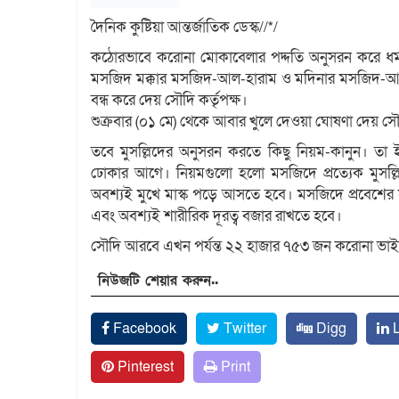
দৈনিক কুষ্টিয়া আন্তর্জাতিক ডেস্ক//*/
কঠোরভাবে করোনা মোকাবেলার পদ্দতি অনুসরন করে ধর্
মসজিদ মক্কার মসজিদ-আল-হারাম ও মদিনার মসজিদ-আল-ন
বন্ধ করে দেয় সৌদি কর্তৃপক্ষ।
শুক্রবার (০১ মে) থেকে আবার খুলে দেওয়া ঘোষণা দেয় সৌদ
তবে মুসল্লিদের অনুসরন করতে কিছু নিয়ম-কানুন। তা ই
ঢোকার আগে। নিয়মগুলো হলো মসজিদে প্রত্যেক মুসল্
অবশ্যই মুখে মাস্ক পড়ে আসতে হবে। মসজিদে প্রবেশের স
এবং অবশ্যই শারীরিক দূরত্ব বজার রাখতে হবে।
সৌদি আরবে এখন পর্যন্ত ২২ হাজার ৭৫৩ জন করোনা ভাইর
নিউজটি শেয়ার করুন..
Facebook
Twitter
Digg
L
Pinterest
Print