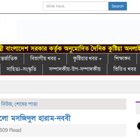
Search
্ত্রী বাংলাদেশ সরকার কর্তৃক অনুমোদিত দৈনিক কুষ্টিয়া অনলা
্তর্জাতিক
বিভাগীয় খবর
কুষ্টিয়ার খবর
শিক্ষাঙ্গন
সাহিত্য–সংস্কৃতি
সম্পাদকীয়-উপ-সম্পাদকীয়
ভিডিও খবর
গ
 নিউজ
,
শেষের পাতা
লো মসজিদুল হারাম-নববী
609 Read