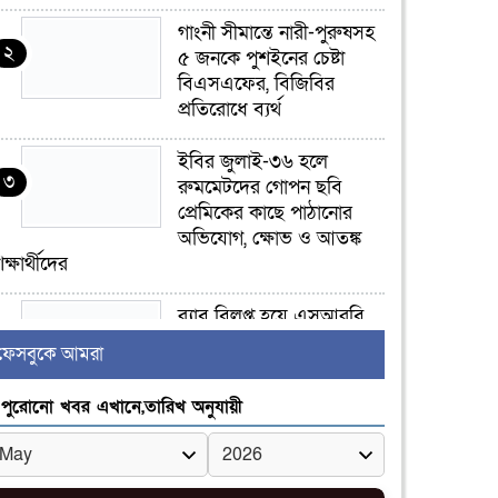
গাংনী সীমান্তে নারী-পুরুষসহ
২
৫ জনকে পুশইনের চেষ্টা
বিএসএফের, বিজিবির
প্রতিরোধে ব্যর্থ
ইবির জুলাই-৩৬ হলে
৩
রুমমেটদের গোপন ছবি
প্রেমিকের কাছে পাঠানোর
অভিযোগ, ক্ষোভ ও আতঙ্ক
িক্ষার্থীদের
র‍্যাব বিলুপ্ত হয়ে এসআরবি,
৪
থাকছে নাগরিক অভিযোগের
ফেসবুকে আমরা
নতুন ব্যবস্থা
পুরোনো খবর এখানে,তারিখ অনুযায়ী
খোকসায় বিএনপি নেতা
৫
নাফিজ আহমেদ রাজুর ওপর
সশস্ত্র হামলা, গুরুতর আহত