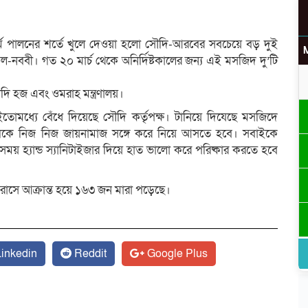
ম পালনের শর্তে খুলে দেওয়া হলো সৌদি-আরবের সবচেয়ে বড় দুই
ববী। গত ২০ মার্চ থেকে অনির্দিষ্টকালের জন্য এই মসজিদ দু’টি
ি হজ এবং ওমরাহ মন্ত্রণালয়।
তোমধ্যে বেঁধে দিয়েছে সৌদি কর্তৃপক্ষ। টানিয়ে দিযেছে মসজিদে
লিকে নিজ নিজ জায়নামাজ সঙ্গে করে নিয়ে আসতে হবে। সবাইকে
উ
ময় হ্যান্ড স্যানিটাইজার দিয়ে হাত ভালো করে পরিষ্কার করতে হবে
াসে আক্রান্ত হয়ে ১৬৩ জন মারা পড়েছে।
র
inkedin
Reddit
Google Plus