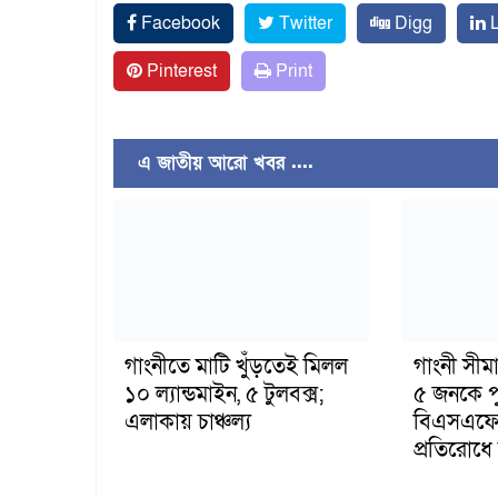
Facebook
Twitter
Digg
L
Pinterest
Print
এ জাতীয় আরো খবর ....
গাংনীতে মাটি খুঁড়তেই মিলল
গাংনী সীমা
১০ ল্যান্ডমাইন, ৫ টুলবক্স;
৫ জনকে পু
এলাকায় চাঞ্চল্য
বিএসএফের
প্রতিরোধে ব