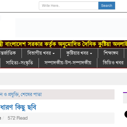
Search
্ত্রী বাংলাদেশ সরকার কর্তৃক অনুমোদিত দৈনিক কুষ্টিয়া অনলা
্তর্জাতিক
বিভাগীয় খবর
কুষ্টিয়ার খবর
শিক্ষাঙ্গন
সাহিত্য–সংস্কৃতি
সম্পাদকীয়-উপ-সম্পাদকীয়
ভিডিও খবর
গা
ন ও প্রযুক্তি
,
শেষের পাতা
ধারণ কিছু ছবি
m
572 Read