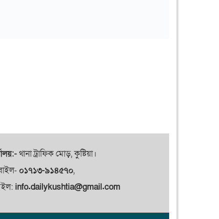
যালয়:-
থানা ট্রাফিক মোড়, কুষ্টিয়া।
বাইল-
০১৭১৩-৯১৪৫৭০
,
েইল:
info.dailykushtia@gmail.com