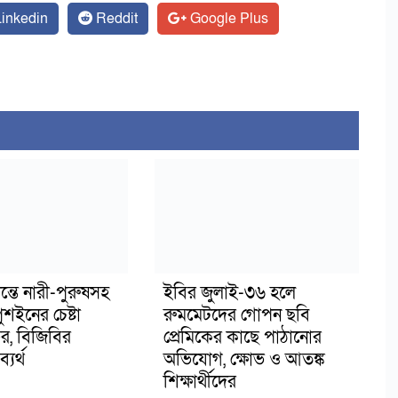
inkedin
Reddit
Google Plus
ন্তে নারী-পুরুষসহ
ইবির জুলাই-৩৬ হলে
শইনের চেষ্টা
রুমমেটদের গোপন ছবি
, বিজিবির
প্রেমিকের কাছে পাঠানোর
্যর্থ
অভিযোগ, ক্ষোভ ও আতঙ্ক
শিক্ষার্থীদের