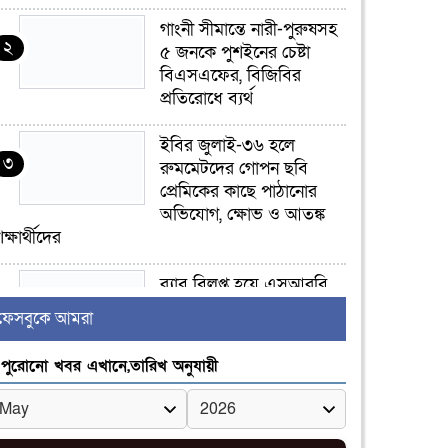
গাংনী সীমান্তে নারী-পুরুষসহ
২
৫ জনকে পুশইনের চেষ্টা
বিএসএফের, বিজিবির
প্রতিরোধে ব্যর্থ
ইবির জুলাই-৩৬ হলে
৩
রুমমেটদের গোপন ছবি
প্রেমিকের কাছে পাঠানোর
অভিযোগ, ক্ষোভ ও আতঙ্ক
িক্ষার্থীদের
র‍্যাব বিলুপ্ত হয়ে এসআরবি,
৪
থাকছে নাগরিক অভিযোগের
ফেসবুকে আমরা
নতুন ব্যবস্থা
পুরোনো খবর এখানে,তারিখ অনুযায়ী
খোকসায় বিএনপি নেতা
৫
নাফিজ আহমেদ রাজুর ওপর
সশস্ত্র হামলা, গুরুতর আহত