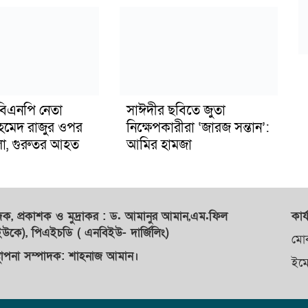
িএনপি নেতা
সাঈদীর ছবিতে জুতা
মেদ রাজুর ওপর
নিক্ষেপকারীরা ‘জারজ সন্তান’:
ামলা, গুরুতর আহত
আমির হামজা
াদক,
প্রকাশক
ও
মুদ্রাকর
: ড. আমানুর আমান,
এম.ফিল
কার্
কে), পিএইচডি ( এনবিইউ- দার্জিলিং)
মো
্থাপনা সম্পাদক: শাহনাজ আমান।
ইম