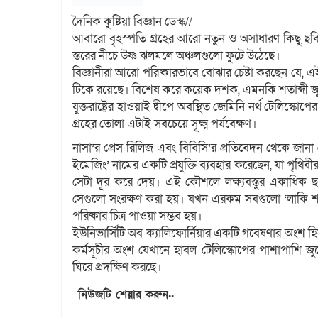
দৈনিক কুষ্টিয়া বিজ্ঞান ডেস্ক//
আবারো বৃহস্পতি গ্রহের আরো নতুন ও অসাধারণ কিছু ছবি এ
স্তরের নীচে উষ্ণ ঝলমলে অঞ্চলগুলো ফুটে উঠেছে।
বিজ্ঞানীরা আরো পরিষ্কারভাবে বোঝার চেষ্টা করছেন যে, এই
টিকে রয়েছে। বিশেষ করে কয়েক দশক, এমনকি শতাব্দী জুড়ে
যুক্তরাষ্ট্রের হাওয়াই দ্বীপে অবস্থিত জেমিনি নর্থ টেলিস
গ্রহের তোলা এটাই সবচেয়ে সূক্ষ্ম পর্যবেক্ষণ।
নাসা’র প্রেস রিলিজ এবং বিবিসি’র প্রতিবেদন থেকে জানা গ
ইমেজিং’ নামের একটি প্রযুক্তি ব্যবহার করেছেন, যা পৃথিব
সেটা দূর করে দেয়। এই কৌশলে লক্ষ্যবস্তুর একাধিক ছ
সেগুলো সংরক্ষণ করা হয়। যখন এরকম সবগুলো ‘লাকি শটস
পরিষ্কার চিত্র পাওয়া সম্ভব হয়।
ইউনিভার্সিটি অব ক্যালিফোর্নিয়ার একটি গবেষণার অংশ 
কর্মসূচীর অংশ যেখানে হাবল টেলিস্কোপের পাশাপাশি জুন
ঘিরে প্রদক্ষিণ করছে।
নিউজটি শেয়ার করুন..